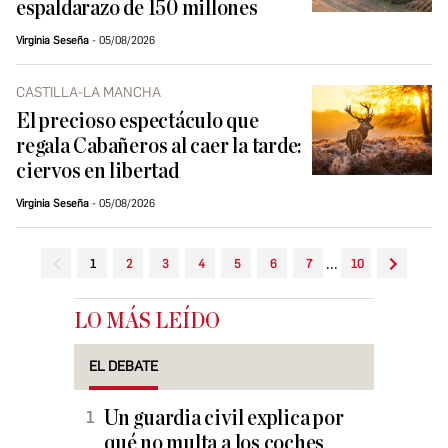
espaldarazo de 150 millones
Virginia Seseña
05/08/2026
CASTILLA-LA MANCHA
El precioso espectáculo que
regala Cabañeros al caer la tarde:
ciervos en libertad
Virginia Seseña
05/08/2026
...
1
2
3
4
5
6
7
10
LO MÁS LEÍDO
EL DEBATE
Un guardia civil explica por
qué no multa a los coches