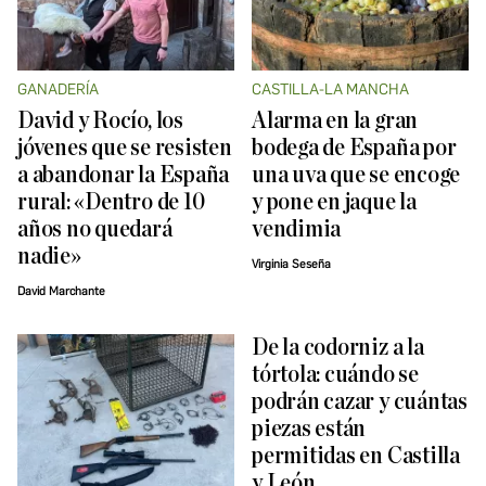
GANADERÍA
CASTILLA-LA MANCHA
David y Rocío, los
Alarma en la gran
jóvenes que se resisten
bodega de España por
a abandonar la España
una uva que se encoge
rural: «Dentro de 10
y pone en jaque la
años no quedará
vendimia
nadie»
Virginia Seseña
David Marchante
De la codorniz a la
tórtola: cuándo se
podrán cazar y cuántas
piezas están
permitidas en Castilla
y León