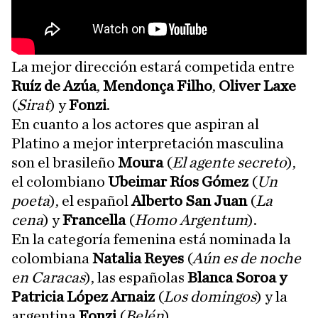
La mejor dirección estará competida entre
Ruíz de Azúa
,
Mendonça Filho
,
Oliver Laxe
(
Sirat
) y
Fonzi
.
En cuanto a los actores que aspiran al
Platino a mejor interpretación masculina
son el brasileño
Moura
(
El agente secreto
),
el colombiano
Ubeimar Ríos Gómez
(
Un
poeta
), el español
Alberto San Juan
(
La
cena
) y
Francella
(
Homo Argentum
).
En la categoría femenina está nominada la
colombiana
Natalia Reyes
(
Aún es de noche
en Caracas
), las españolas
Blanca Soroa y
Patricia López Arnaiz
(
Los domingos
) y la
argentina
Fonzi
(
Belén
).