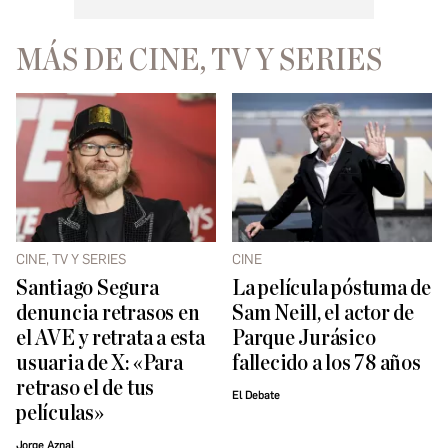
MÁS DE CINE, TV Y SERIES
CINE, TV Y SERIES
CINE
Santiago Segura
La película póstuma de
denuncia retrasos en
Sam Neill, el actor de
el AVE y retrata a esta
Parque Jurásico
usuaria de X: «Para
fallecido a los 78 años
retraso el de tus
El Debate
películas»
Jorge Aznal