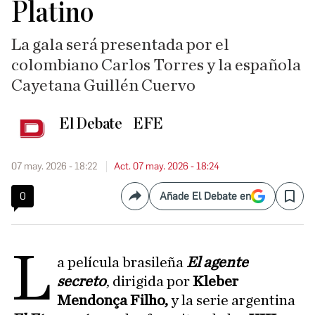
Platino
La gala será presentada por el
colombiano Carlos Torres y la española
Cayetana Guillén Cuervo
El Debate
EFE
07 may. 2026 - 18:22
Act. 07 may. 2026 - 18:24
0
Añade El Debate en
Compartir
Save
L
a película brasileña
El agente
secreto
, dirigida por
Kleber
Mendonça Filho,
y la serie argentina