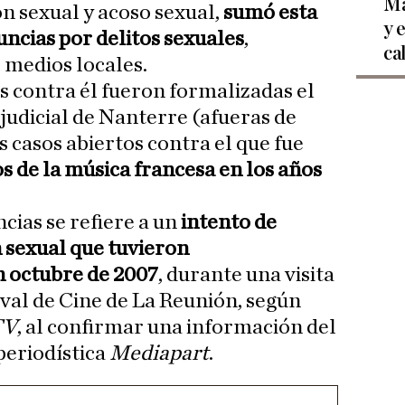
Ma
ón sexual y acoso sexual,
sumó esta
y 
ncias por delitos sexuales
,
ca
 medios locales.
s contra él fueron formalizadas el
 judicial de Nanterre (afueras de
os casos abiertos contra el que fue
os de la música francesa en los años
cias se refiere a un
intento de
n sexual que tuvieron
 octubre de 2007
, durante una visita
ival de Cine de La Reunión, según
TV
, al confirmar una información del
periodística
Mediapart
.