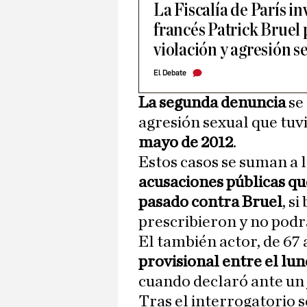
La Fiscalía de París in
francés Patrick Bruel 
violación y agresión s
El Debate
La segunda denuncia
se 
agresión sexual que tuvi
mayo de 2012
.
Estos casos se suman a 
acusaciones públicas qu
pasado contra Bruel
, s
prescribieron y no podrá
El también actor, de 67
provisional entre el lun
cuando declaró ante un 
Tras el interrogatorio s