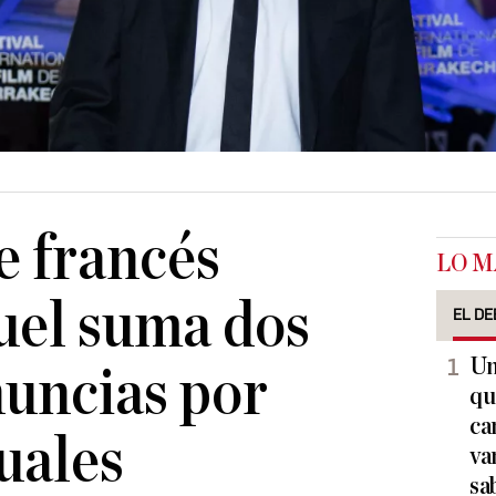
e francés
LO M
uel suma dos
EL DE
Un
uncias por
qu
ca
xuales
va
sa