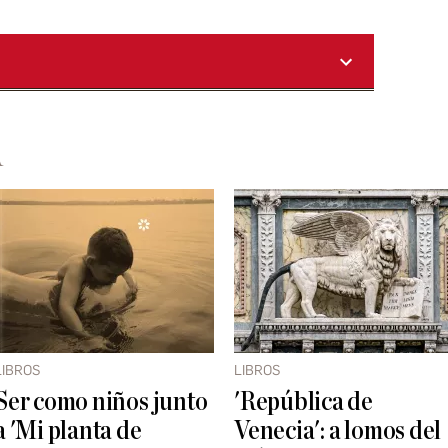
A
LIBROS
LIBROS
Ser como niños junto
'República de
a 'Mi planta de
Venecia': a lomos del