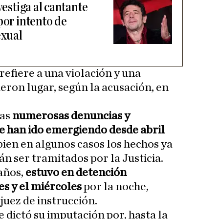
vestiga al cantante
por intento de
exual
refiere a una violación y una
eron lugar, según la acusación, en
las
numerosas denuncias y
e han ido emergiendo desde abril
i bien en algunos casos los hechos ya
n ser tramitados por la Justicia.
 años,
estuvo en detención
es y el miércoles
por la noche,
juez de instrucción.
e dictó su imputación por, hasta la