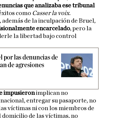
denuncias que analizaba ese tribunal
 éxitos como
Casser la voix
.
, además de la inculpación de Bruel,
isionalmente encarcelado
, pero la
erle la libertad bajo control
l por las denuncias de
san de agresiones
le impusieron
implican no
 nacional, entregar su pasaporte, no
las víctimas ni con los miembros de
l domicilio de las víctimas, no