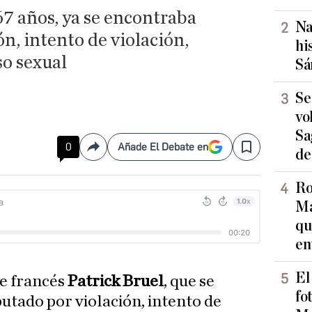
67 años, ya se encontraba
Na
n, intento de violación,
hi
so sexual
Sá
Se
vo
Sa
0
Añade El Debate en
Compartir
Save
de
Ro
Ma
qu
en
El
te francés
Patrick Bruel
, que se
fo
utado por violación, intento de