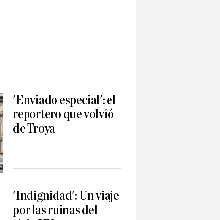
'Enviado especial': el
reportero que volvió
de Troya
'Indignidad': Un viaje
por las ruinas del