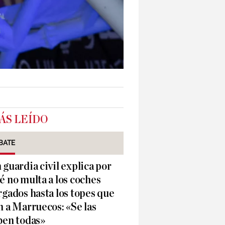
ÁS LEÍDO
BATE
 guardia civil explica por
é no multa a los coches
rgados hasta los topes que
n a Marruecos: «Se las
ben todas»