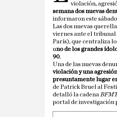
violación, agresi
semana dos nuevas denu
informaron este sábado
Las dos nuevas querella
viernes ante el tribunal
París), que centraliza l
u
no de los grandes ídol
90
.
Una de las nuevas denun
violación y una agresió
presuntamente lugar en
de Patrick Bruel al Fest
detalló la cadena
BFM
portal de investigación 