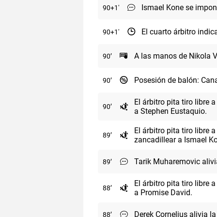
Ismael Kone se impon
90
+1
El cuarto árbitro indi
90
+1
A las manos de Nikola Va
90
Posesión de balón: Cana
90
El árbitro pita tiro libr
90
a Stephen Eustaquio.
El árbitro pita tiro lib
89
zancadillear a Ismael K
Tarik Muharemovic alivi
89
El árbitro pita tiro libr
88
a Promise David.
Derek Cornelius alivia l
88