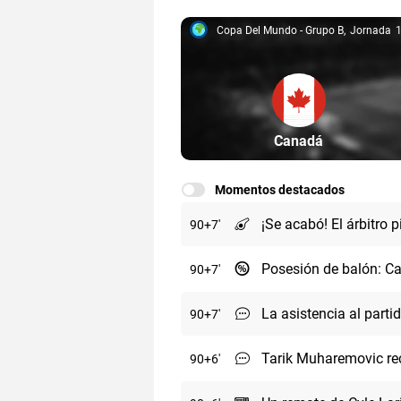
Copa Del Mundo - Grupo B
Jornada
Copa del Mundo - Grupo B, 1
Partícipe: Cana
Canadá
Momentos destacados
¡Se acabó! El árbitro p
90
+7
Posesión de balón: Ca
90
+7
La asistencia al part
90
+7
Tarik Muharemovic rec
90
+6