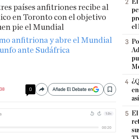
El
res países anfitriones recibe al
pe
co en Toronto con el objetivo
pr
en pie el Mundial
el
o anfitriona y abre el Mundial
Po
unfo ante Sudáfrica
Ad
pu
Me
¿Q
en
:38
0
Añade El Debate en
Compartir
Save
as
El
re
su
TV