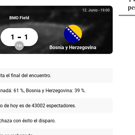
pe
1
12. Junio
-
19:00
12. Junio, 19:00
BMO Field
Canadá 1 Bosnia y Herzegovina 1
-
1
1
FIN
dá
Partícipe: Bosnia y Herzegovina
Bosnia y Herzegovina
Finalizado
ita el final del encuentro.
nadá: 61 %, Bosnia y Herzegovina: 39 %.
ido de hoy es de 43002 espectadores.
haza con éxito el disparo.