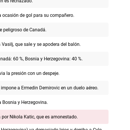
in es rechazado.
a ocasión de gol para su compañero.
e peligroso de Canadá.
Vasilj, que sale y se apodera del balón.
nadá: 60 %, Bosnia y Herzegovina: 40 %.
ia la presión con un despeje.
 impone a Ermedin Demirovic en un duelo aéreo.
a Bosnia y Herzegovina.
a por Nikola Katic, que es amonestado.
y Herzegovina) va demasiado lejos y derriba a Cyle