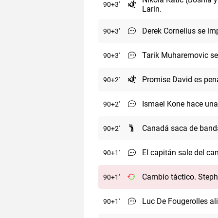
90
+3
Larin.
Derek Cornelius se i
90
+3
Tarik Muharemovic se 
90
+3
Promise David es pen
90
+2
Ismael Kone hace una 
90
+2
Canadá saca de banda
90
+2
El capitán sale del ca
90
+1
Cambio táctico. Steph
90
+1
Luc De Fougerolles ali
90
+1