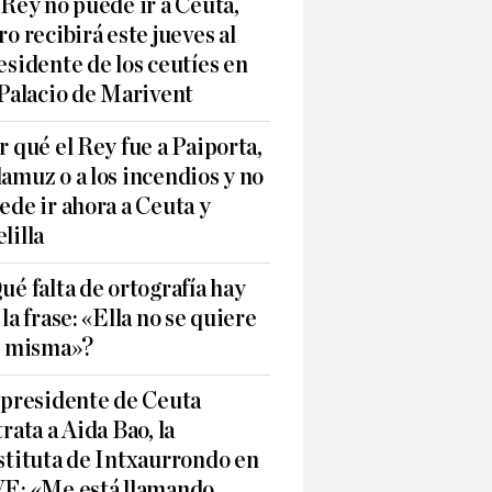
 Rey no puede ir a Ceuta,
ro recibirá este jueves al
esidente de los ceutíes en
 Palacio de Marivent
r qué el Rey fue a Paiporta,
amuz o a los incendios y no
ede ir ahora a Ceuta y
lilla
ué falta de ortografía hay
 la frase: «Ella no se quiere
í misma»?
 presidente de Ceuta
trata a Aida Bao, la
stituta de Intxaurrondo en
E: «Me está llamando