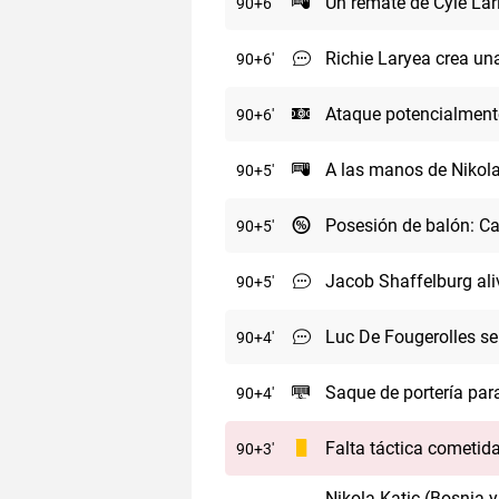
Un remate de Cyle Lar
90
+6
Richie Laryea crea un
90
+6
Ataque potencialment
90
+6
A las manos de Nikola 
90
+5
Posesión de balón: Ca
90
+5
Jacob Shaffelburg aliv
90
+5
Luc De Fougerolles se
90
+4
Saque de portería par
90
+4
Falta táctica cometid
90
+3
Nikola Katic (Bosnia 