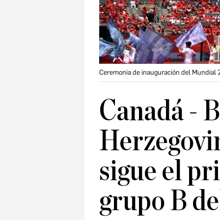
Ceremonia de inauguración del Mundial
Canadá - B
Herzegovin
sigue el pr
grupo B de