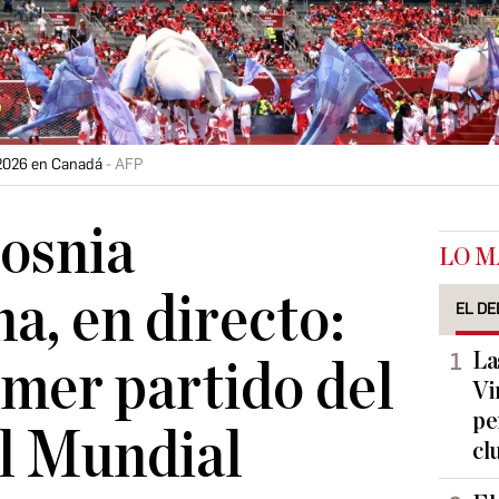
 2026 en Canadá
AFP
osnia
LO M
a, en directo:
EL DE
La
imer partido del
Vi
pe
l Mundial
cl