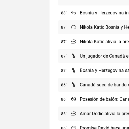
Bosnia y Herzegovina in
88
Nikola Katic Bosnia y He
87
Nikola Katic alivia la pr
87
Un jugador de Canadá en
87
Bosnia y Herzegovina s
87
Canadá saca de banda en
86
Posesión de balón: Cana
86
Amar Dedic alivia la pre
86
Promise David hace una 
86