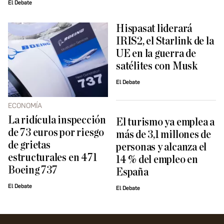
El Debate
Hispasat liderará
IRIS2, el Starlink de la
UE en la guerra de
satélites con Musk
El Debate
ECONOMÍA
La ridícula inspección
El turismo ya emplea a
de 73 euros por riesgo
más de 3,1 millones de
de grietas
personas y alcanza el
estructurales en 471
14 % del empleo en
Boeing 737
España
El Debate
El Debate