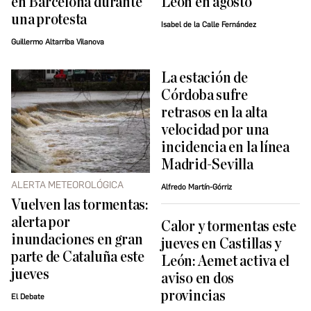
en Barcelona durante
León en agosto
una protesta
Isabel de la Calle Fernández
Guillermo Altarriba Vilanova
La estación de
Córdoba sufre
retrasos en la alta
velocidad por una
incidencia en la línea
Madrid-Sevilla
ALERTA METEOROLÓGICA
Alfredo Martín-Górriz
Vuelven las tormentas:
alerta por
Calor y tormentas este
inundaciones en gran
jueves en Castillas y
parte de Cataluña este
León: Aemet activa el
jueves
aviso en dos
provincias
El Debate