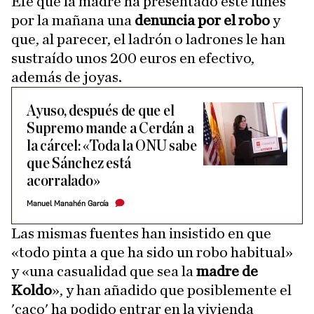
Efe que la madre ha presentado este lunes
por la mañana una
denuncia por el robo
y
que, al parecer, el ladrón o ladrones le han
sustraído unos 200 euros en efectivo,
además de joyas.
Ayuso, después de que el
Supremo mande a Cerdán a
la cárcel: «Toda la ONU sabe
que Sánchez está
acorralado»
Manuel Manahén García
Las mismas fuentes han insistido en que
«todo pinta a que ha sido un robo habitual»
y «una casualidad que sea la
madre de
Koldo
», y han añadido que posiblemente el
'caco' ha podido entrar en la vivienda