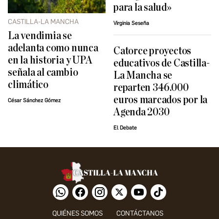
para la salud»
CASTILLA-LA MANCHA
Virginia Seseña
La vendimia se
adelanta como nunca
Catorce proyectos
en la historia y UPA
educativos de Castilla-
señala al cambio
La Mancha se
climático
reparten 346.000
euros marcados por la
César Sánchez Gómez
Agenda 2030
El Debate
QUIÉNES SOMOS
CONTÁCTANOS