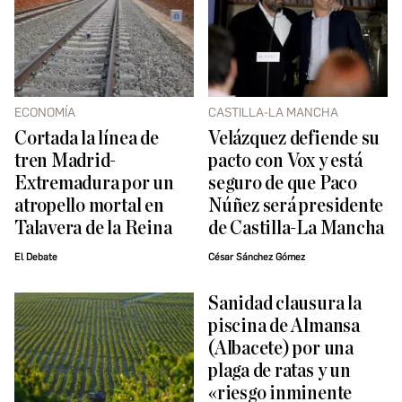
ECONOMÍA
CASTILLA-LA MANCHA
Cortada la línea de
Velázquez defiende su
tren Madrid-
pacto con Vox y está
Extremadura por un
seguro de que Paco
atropello mortal en
Núñez será presidente
Talavera de la Reina
de Castilla-La Mancha
El Debate
César Sánchez Gómez
Sanidad clausura la
piscina de Almansa
(Albacete) por una
plaga de ratas y un
«riesgo inminente