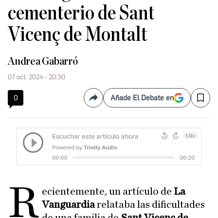
cementerio de Sant
Vicenç de Montalt
Andrea Gabarró
07 oct. 2024 - 20:30
0
Añade El Debate en
Compartir
Save
R
ecientemente, un artículo de
La
Vanguardia
relataba las dificultades
de una familia de
Sant Vicenç de