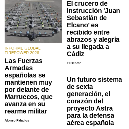
El crucero de
instrucción 'Juan
Sebastián de
Elcano' es
recibido entre
abrazos y alegría
a su llegada a
INFORME GLOBAL
Cádiz
FIREPOWER 2026
Las Fuerzas
El Debate
Armadas
españolas se
Un futuro sistema
mantienen muy
de sexta
por delante de
generación, el
Marruecos, que
corazón del
avanza en su
proyecto Astra
rearme militar
para la defensa
Alonso Palacios
aérea española