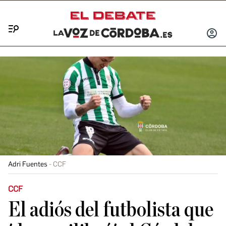
Menú
INICIA
SESIÓ
Adri Fuentes
CCF
CCF
El adiós del futbolista que