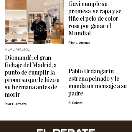
Gavi cumple su
promesa: se rapa y se
tiñe el pelo de color
rosa por ganar el
Mundial
Pilar L. Arreaza
REAL MADRID
Diomandé, el gran
fichaje del Madrid, a
Pablo Urdangarin
punto de cumplir la
estrena peinado y le
promesa que le hizo a
manda un mensaje a su
su hermana antes de
padre
morir
El Debate
Pilar L. Arreaza