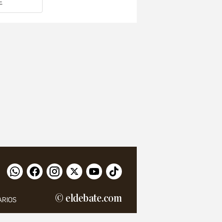
E
© eldebate.com
ARIOS