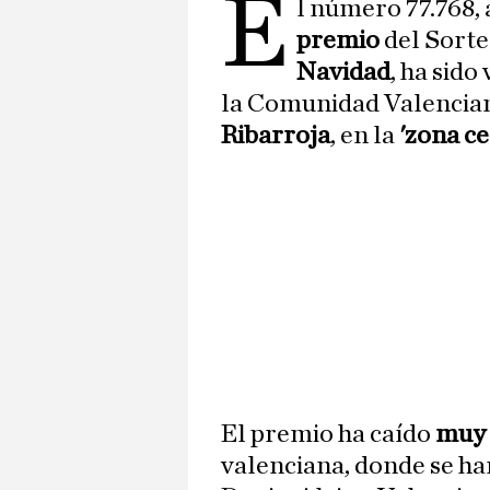
E
l número 77.768,
premio
del Sort
Navidad
, ha sid
la Comunidad Valencian
Ribarroja
, en la
'zona ce
El premio ha caído
muy 
valenciana, donde se han