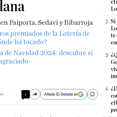
 dana
el
Lo
Si
 en Paiporta, Sedaví y Ribarroja
Lo
os premiados de la Lotería de
te
ónde ha tocado?
co
 de Navidad 2024: descubre si
¿Q
 agraciado
Go
vi
in
¿D
:44
1
Añade El Debate en
co
Compartir
Save
el
pr