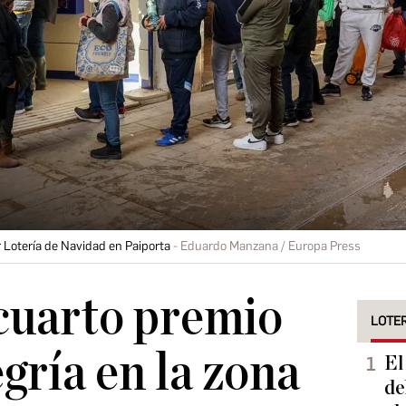
 Lotería de Navidad en Paiporta
Eduardo Manzana / Europa Press
cuarto premio
LOTER
gría en la zona
El
de