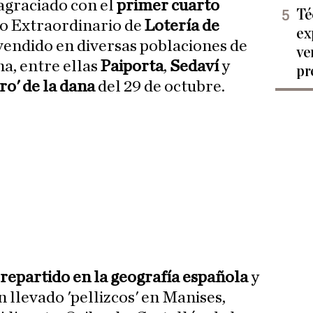
 agraciado con el
primer cuarto
Té
eo Extraordinario de
Lotería de
ex
o vendido en diversas poblaciones de
ve
a, entre ellas
Paiporta
,
Sedaví
y
pr
ro' de la dana
del 29 de octubre.
repartido en la geografía española
y
 llevado 'pellizcos' en Manises,