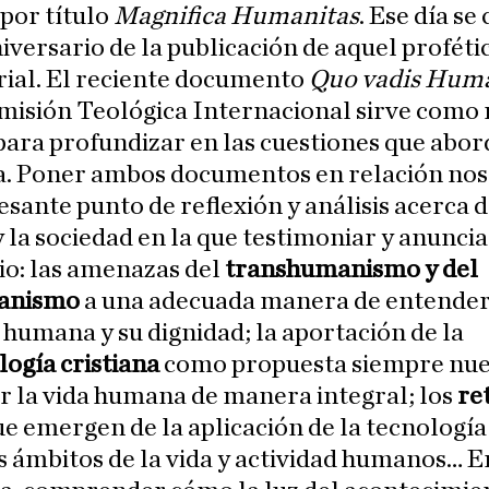
 por título
Magnifica Humanitas
. Ese día s
niversario de la publicación de aquel proféti
rial. El reciente documento
Quo vadis Huma
omisión Teológica Internacional sirve como
para profundizar en las cuestiones que abor
ca. Poner ambos documentos en relación nos
esante punto de reflexión y análisis acerca d
la sociedad en la que testimoniar y anuncia
io: las amenazas del
transhumanismo y del
anismo
a una adecuada manera de entender 
humana y su dignidad; la aportación de la
ogía cristiana
como propuesta siempre nue
 la vida humana de manera integral; los
re
e emergen de la aplicación de la tecnología
s ámbitos de la vida y actividad humanos… E