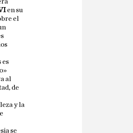
era
VI
en su
obre el
un
es
ios
 es
po»
a al
tad, de
leza y la
de
sia se