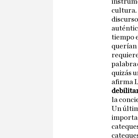
instrum
cultura.
discurso
auténtic
tiempo e
querían
requiere
palabra»
quizás u
afirma L
debilita
la conci
Un últim
importan
cateques
cateques