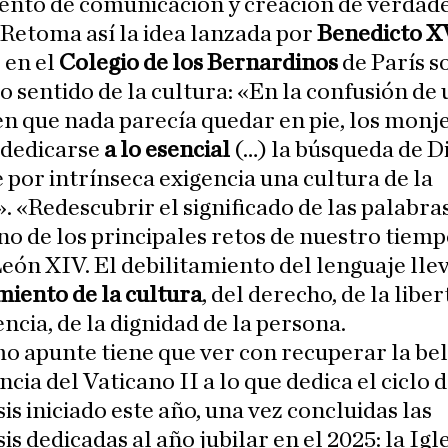
ento de comunicación y creación de verdad
 Retoma así la idea lanzada por
Benedicto X
 en el
Colegio de los Bernardinos
de París s
o sentido de la cultura: «En la confusión de 
n que nada parecía quedar en pie, los monj
 dedicarse
a lo esencial
(…) la búsqueda de D
 por intrínseca exigencia una cultura de la
. «Redescubrir el significado de las palabras
no de los principales retos de nuestro tiem
eón XIV. El debilitamiento del lenguaje llev
miento de la cultura
, del derecho, de la liber
encia, de la dignidad de la persona.
o apunte tiene que ver con recuperar la bel
cia del Vaticano II a lo que dedica el ciclo 
is iniciado este año, una vez concluidas las
is dedicadas al año jubilar en el 2025: la Igle