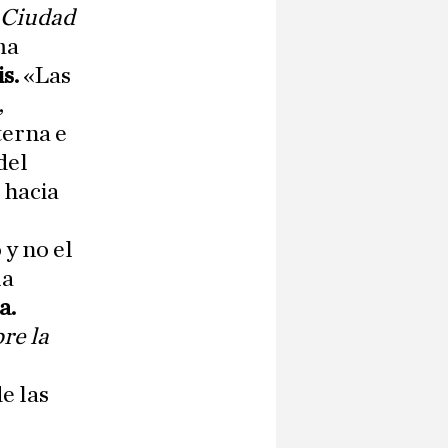
 Ciudad
ma
s.
«Las
,
terna e
del
 hacia
 y no el
la
a.
re la
s
e las