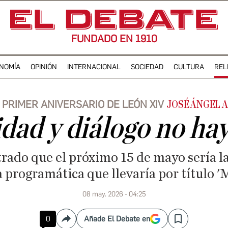
FUNDADO EN 1910
NOMÍA
OPINIÓN
INTERNACIONAL
SOCIEDAD
CULTURA
REL
 PRIMER ANIVERSARIO DE LEÓN XIV
JOSÉ ÁNGEL 
idad y diálogo no ha
ltrado que el próximo 15 de mayo sería l
ca programática que llevaría por título 
08 may. 2026 - 04:25
0
Añade El Debate en
Compartir
Save