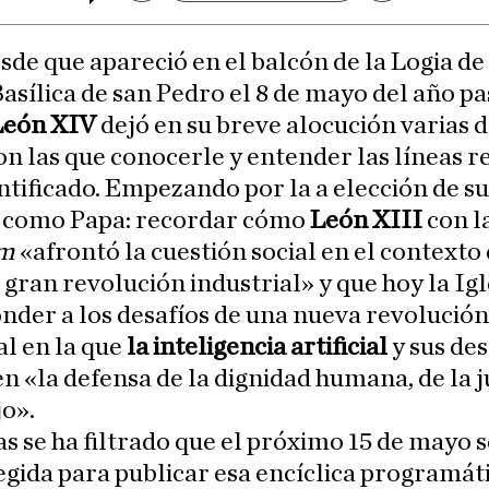
sde que apareció en el balcón de la Logia de
asílica de san Pedro el 8 de mayo del año pa
León XIV
dejó en su breve alocución varias d
on las que conocerle y entender las líneas r
ntificado. Empezando por la a elección de su
como Papa: recordar cómo
León XIII
con l
m
«afrontó la cuestión social en el contexto 
gran revolución industrial» y que hoy la Igl
nder a los desafíos de una nueva revolución
al en la que
la inteligencia artificial
y sus de
n «la defensa de la dignidad humana, de la ju
jo».
as se ha filtrado que el próximo 15 de mayo s
egida para publicar esa encíclica programát