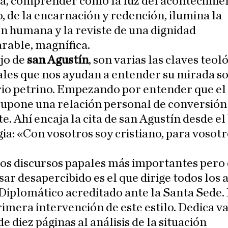
va, comprender cómo la luz del acontecimie
o, de la encarnación y redención, ilumina la
n humana y la reviste de una dignidad
rable, magnífica.
jo de
san Agustín
, son varias las claves teol
ales que nos ayudan a entender su mirada s
rio petrino. Empezando por entender que el
 supone una relación personal de conversión
e. Ahí encaja la cita de san Agustín desde el
gia: «Con vosotros soy cristiano, para vosotr
los discursos papales más importantes pero
sar desapercibido es el que dirige todos los 
iplomático acreditado ante la Santa Sede.
rimera intervención de este estilo. Dedica va
de diez páginas al análisis de la situación