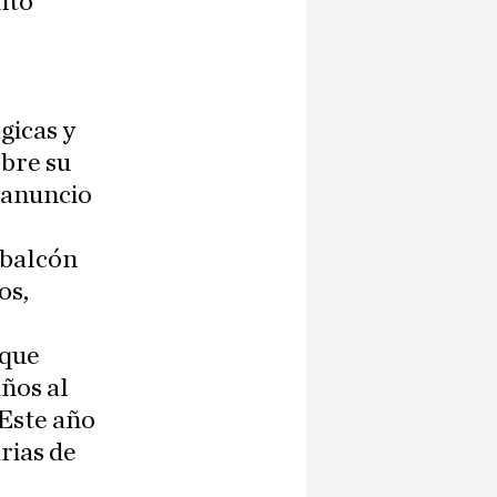
nto
ógicas y
obre su
 anuncio
 balcón
os,
 que
años al
 Este año
rias de