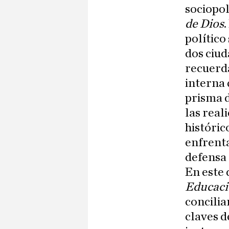
sociopol
de Dios
político
dos ciud
recuerda
interna 
prisma d
las real
históric
enfrenta
defensa 
En este 
Educac
concilia
claves d