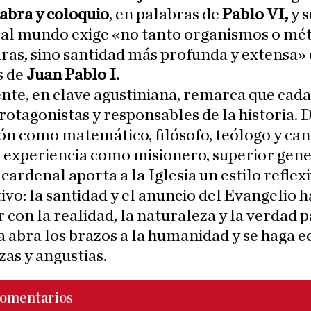
abra y coloquio
, en palabras de
Pablo VI,
y s
 al mundo exige «no tanto organismos o mé
ras, sino santidad más profunda y extensa»
s de
Juan Pablo I.
te, en clave agustiniana, remarca que cad
otagonistas y responsables de la historia. 
n como matemático, filósofo, teólogo y can
 experiencia como misionero, superior gene
 cardenal aporta a la Iglesia un estilo reflex
ivo: la santidad y el anuncio del Evangelio 
 con la realidad, la naturaleza y la verdad 
ia abra los brazos a la humanidad y se haga e
as y angustias.
omentarios