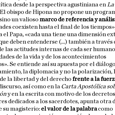
ítica desde la perspectiva agustiniana en
La
. El obispo de Hipona no propone un progra
 sino un valioso
marco de referencia y análisi
ades coexisten hasta el final de los tiempos»
 el Papa, «cada una tiene una dimensión ex
que deben entenderse (…) también a través 
e las actitudes internas de cada ser humano
idades de la vida y de los acontecimientos
os». Se entiende así su apuesta por el diálogo
miento, la diplomacia y no la polarización, 
de la libertad y del derecho
frente a la fuerz
discurso, así como en la
Carta Apostólica sob
ión
y en la escrita con motivo de los decreto
res dedicados a los sacerdotes, apunta otra d
e su magisterio:
el valor de la palabra
como