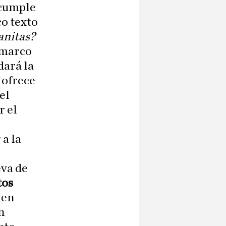
e cumple
co texto
nitas?
 marco
dará la
 ofrece
el
r el
a la
va de
tos
 en
n