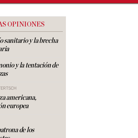
AS OPINIONES
o sanitario y la brecha
aria
monio y la tentación de
zas
TERTSCH
za americana,
ón europea
patrona de los