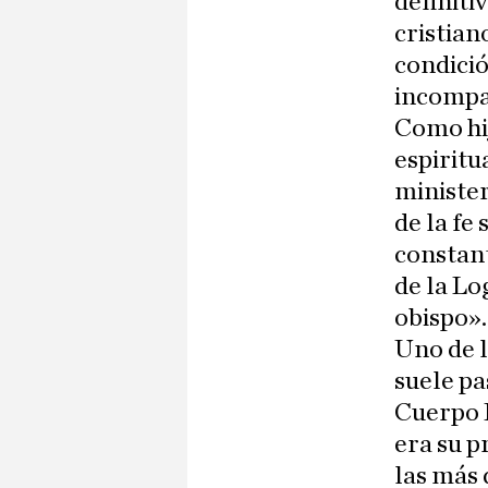
definiti
cristian
condició
incompa
Como hi
espiritu
ministe
de la fe
constant
de la Lo
obispo».
Uno de 
suele pa
Cuerpo D
era su p
las más 