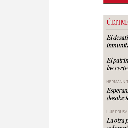
ÚLTIM
El desafí
inmunit
El patri
las certe
HERMANN 
Esperan
desolaci
LUÍS POUSA
La otra 