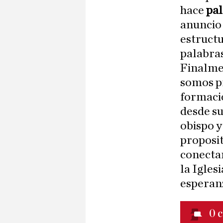
hace
pal
anuncio
estructu
palabra
Finalmen
somos pr
formació
desde su
obispo y
proposit
conectar
la Igles
esperanz
0
c