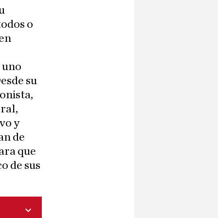
u
todos o
 en
a uno
Desde su
onista,
ral,
ivo y
han de
para que
co de sus