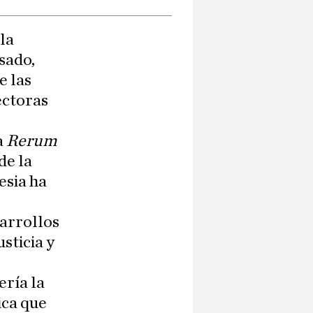
 la
sado,
e las
ectoras
a
Rerum
de la
esia ha
sarrollos
sticia y
ería la
ica que