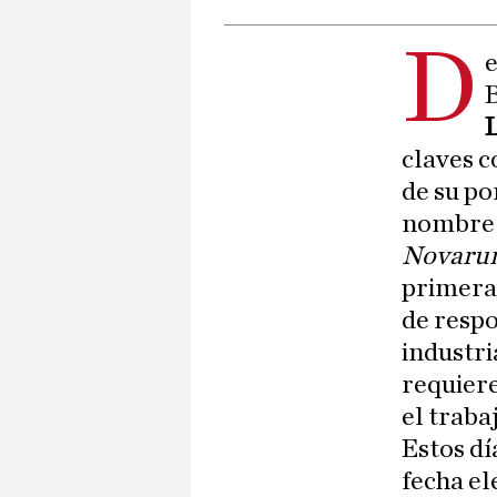
D
e
B
claves c
de su po
nombre 
Novaru
primera 
de respo
industri
requiere
el traba
Estos dí
fecha el