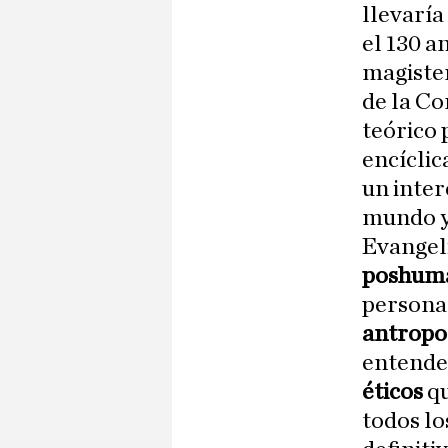
llevaría
el 130 a
magiste
de la C
teórico 
encícli
un inter
mundo y 
Evangel
poshum
persona 
antropol
entender
éticos
qu
todos lo