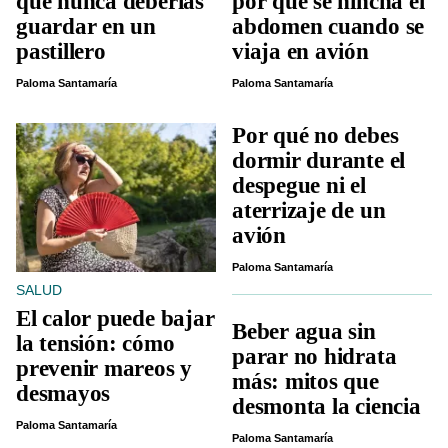
que nunca deberías
por qué se hincha el
guardar en un
abdomen cuando se
pastillero
viaja en avión
Paloma Santamaría
Paloma Santamaría
Por qué no debes
dormir durante el
despegue ni el
aterrizaje de un
avión
Paloma Santamaría
SALUD
El calor puede bajar
Beber agua sin
la tensión: cómo
parar no hidrata
prevenir mareos y
más: mitos que
desmayos
desmonta la ciencia
Paloma Santamaría
Paloma Santamaría