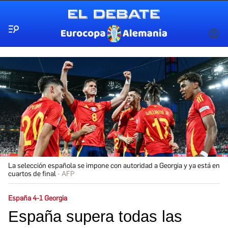
Menú
INICIA
SESIÓ
La selección española se impone con autoridad a Georgia y ya está en
cuartos de final
AFP
España 4-1 Georgia
España supera todas las