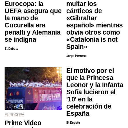
Eurocopa: la
multar los
UEFA asegura que
cánticos de
la mano de
«Gibraltar
Cucurella era
español» mientras
penalti y Alemania
obvia otros como
se indigna
«Catalonia is not
Spain»
El Debate
Jorge Herrero
El motivo por el
que la Princesa
Leonor y la Infanta
Sofía lucieron el
'10' en la
celebración de
España
EUROCOPA
Prime Video
El Debate