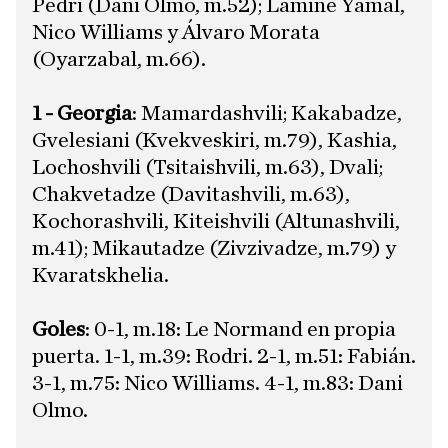
Pedri (Dani Olmo, m.52); Lamine Yamal,
Nico Williams y Álvaro Morata
(Oyarzabal, m.66).
1 - Georgia
: Mamardashvili; Kakabadze,
Gvelesiani (Kvekveskiri, m.79), Kashia,
Lochoshvili (Tsitaishvili, m.63), Dvali;
Chakvetadze (Davitashvili, m.63),
Kochorashvili, Kiteishvili (Altunashvili,
m.41); Mikautadze (Zivzivadze, m.79) y
Kvaratskhelia.
Goles
: 0-1, m.18: Le Normand en propia
puerta. 1-1, m.39: Rodri. 2-1, m.51: Fabián.
3-1, m.75: Nico Williams. 4-1, m.83: Dani
Olmo.