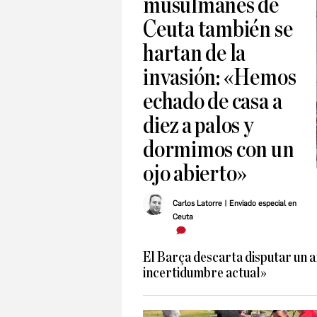
musulmanes de
Ceuta también se
hartan de la
invasión: «Hemos
echado de casa a
diez a palos y
dormimos con un
ojo abierto»
Carlos Latorre
| Enviado especial en
Ceuta
El Barça descarta disputar un 
incertidumbre actual»