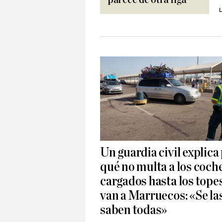
L
Un guardia civil explica
qué no multa a los coch
cargados hasta los tope
van a Marruecos: «Se la
saben todas»