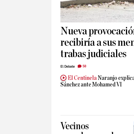
Nueva provocació
recibiría a sus me
trabas judiciales
58
El Debate
El Centinela
Naranjo explica
Sánchez ante Mohamed VI
Vecinos