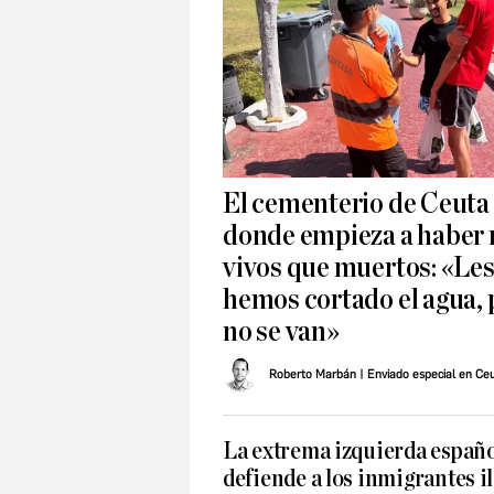
El cementerio de Ceuta
donde empieza a haber
vivos que muertos: «Le
hemos cortado el agua, 
no se van»
Roberto Marbán
| Enviado especial en Ce
La extrema izquierda españ
defiende a los inmigrantes i