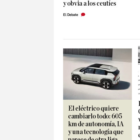
y obvia a los ceutíes
El Debate
El eléctrico quiere
cambiarlo todo: 605
km de autonomía, IA
y una tecnología que
parece de otra liga