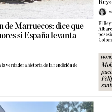
Rey»
Al
El Rey
n de Marruecos: dice que
Albares
nores si España levanta
posesi
Colom
FRANC
Moh
 la verdadera historia de la rendición de
pued
Feli
sant