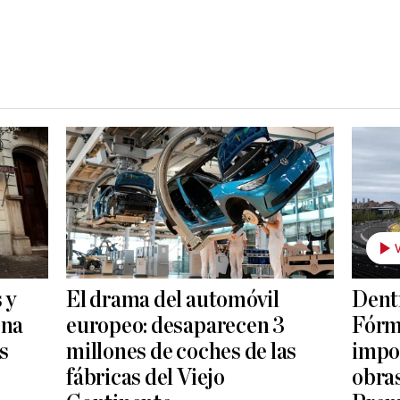
 y
El drama del automóvil
Dentr
ona
europeo: desaparecen 3
Fórmu
s
millones de coches de las
impo
fábricas del Viejo
obras