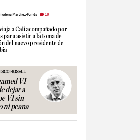
16
mudena Martínez-Fornés
 viaja a Cali acompañado por
 para asistir a la toma de
ón del nuevo presidente de
bia
ISCO ROSELL
amed VI
e dejar a
pe VI sin
o ni peana