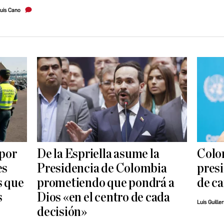
uis Cano
 por
De la Espriella asume la
Colo
es
Presidencia de Colombia
presi
s que
prometiendo que pondrá a
de ca
s
Dios «en el centro de cada
Luis Guille
decisión»