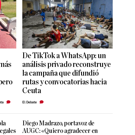
De TikTok a WhatsApp: un
 más
análisis privado reconstruye
s
la campaña que difundió
pero
rutas y convocatorias hacia
Ceuta
uta
El Debate
ola
Diego Madrazo, portavoz de
legales
AUGC: «Quiero agradecer en