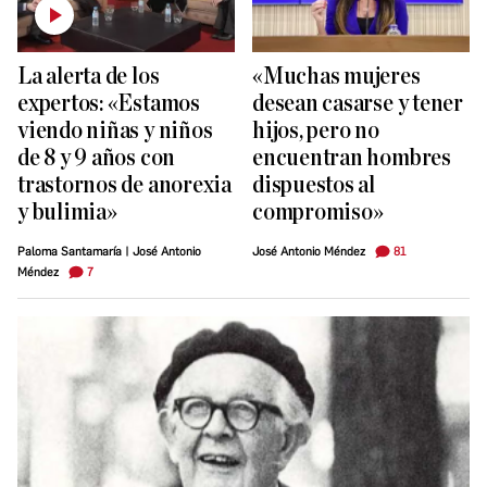
La alerta de los
«Muchas mujeres
expertos: «Estamos
desean casarse y tener
viendo niñas y niños
hijos, pero no
de 8 y 9 años con
encuentran hombres
trastornos de anorexia
dispuestos al
y bulimia»
compromiso»
81
Paloma Santamaría
|
José Antonio
José Antonio Méndez
7
Méndez