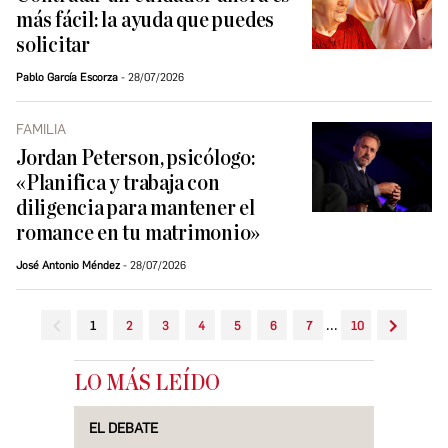
más fácil: la ayuda que puedes
solicitar
Pablo García Escorza
28/07/2026
FAMILIA
Jordan Peterson, psicólogo:
«Planifica y trabaja con
diligencia para mantener el
romance en tu matrimonio»
José Antonio Méndez
28/07/2026
...
1
2
3
4
5
6
7
10
LO MÁS LEÍDO
EL DEBATE