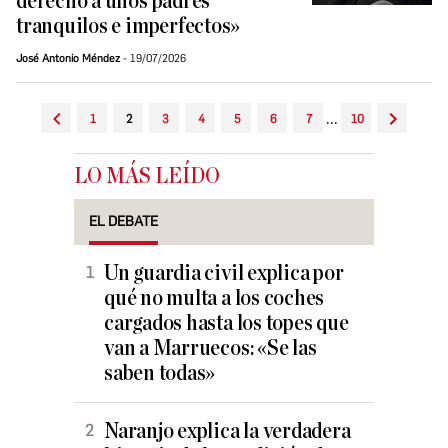
derecho a unos padres
tranquilos e imperfectos»
José Antonio Méndez
19/07/2026
...
1
2
3
4
5
6
7
10
LO MÁS LEÍDO
EL DEBATE
Un guardia civil explica por
qué no multa a los coches
cargados hasta los topes que
van a Marruecos: «Se las
saben todas»
Naranjo explica la verdadera