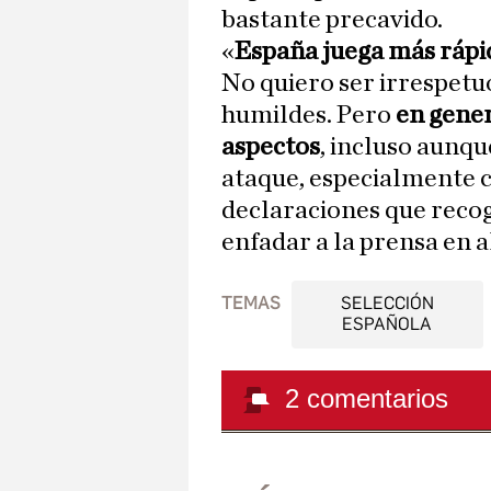
bastante precavido.
«
España juega más rápi
No quiero ser irrespet
humildes. Pero
en gene
aspectos
, incluso aunq
ataque, especialmente c
declaraciones que reco
enfadar a la prensa en 
TEMAS
SELECCIÓN
ESPAÑOLA
2
comentarios