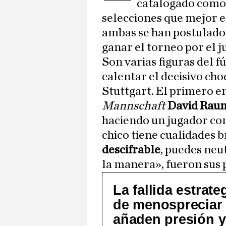
catalogado como
selecciones que mejor e
ambas se han postulado
ganar el torneo por el j
Son varias figuras del 
calentar el decisivo ch
Stuttgart. El primero en
Mannschaft
David Rau
haciendo un jugador c
chico tiene cualidades b
descifrable
, puedes neu
la manera», fueron sus 
La fallida estrat
de menospreciar 
añaden presión y