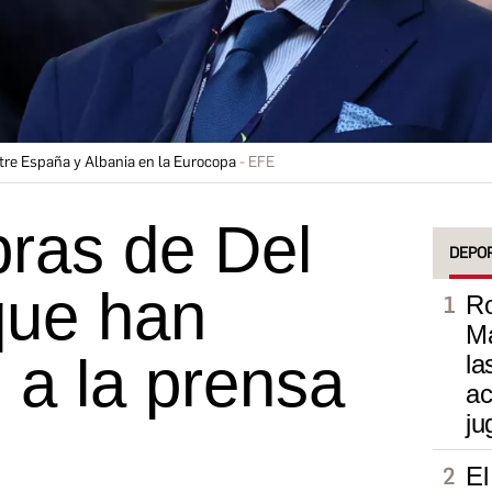
tre España y Albania en la Eurocopa
EFE
bras de Del
DEPO
que han
Ro
Ma
 a la prensa
la
ac
ju
El