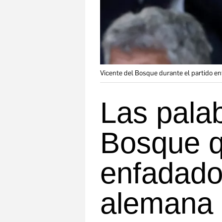
Vicente del Bosque durante el partido en
Las pala
Bosque 
enfadado
alemana