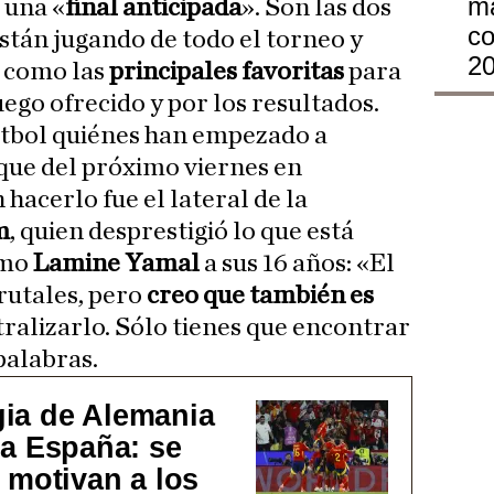
ma
 una «
final anticipada
». Son las dos
co
stán jugando de todo el torneo y
2
 como las
principales favoritas
para
uego ofrecido y por los resultados.
fútbol quiénes han empezado a
oque del próximo viernes en
 hacerlo fue el lateral de la
m
, quien desprestigió lo que está
omo
Lamine Yamal
a sus 16 años: «El
rutales, pero
creo que también es
tralizarlo. Sólo tienes que encontrar
palabras.
egia de Alemania
a España: se
 motivan a los