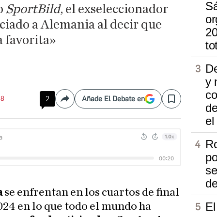
Sá
io
SportBild
, el exseleccionador
or
iado a Alemania al decir que
20
 favorita»
to
De
y 
co
48
2
Añade El Debate en
Compartir
Save
de
el
Ro
po
se
de
a
se enfrentan en los cuartos de final
El
024 en lo que todo el mundo ha