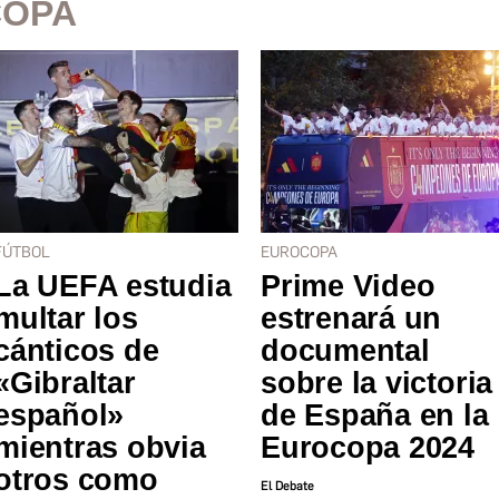
COPA
FÚTBOL
EUROCOPA
La UEFA estudia
Prime Video
multar los
estrenará un
cánticos de
documental
«Gibraltar
sobre la victoria
español»
de España en la
mientras obvia
Eurocopa 2024
otros como
El Debate