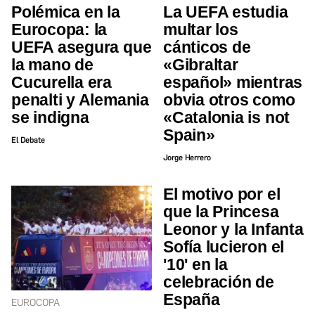
Polémica en la
La UEFA estudia
Eurocopa: la
multar los
UEFA asegura que
cánticos de
la mano de
«Gibraltar
Cucurella era
español» mientras
penalti y Alemania
obvia otros como
se indigna
«Catalonia is not
Spain»
El Debate
Jorge Herrero
El motivo por el
que la Princesa
Leonor y la Infanta
Sofía lucieron el
'10' en la
celebración de
España
EUROCOPA