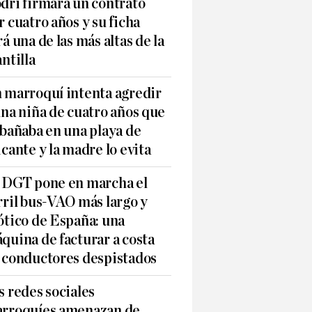
dri firmará un contrato
r cuatro años y su ficha
rá una de las más altas de la
antilla
 marroquí intenta agredir
una niña de cuatro años que
 bañaba en una playa de
icante y la madre lo evita
 DGT pone en marcha el
rril bus-VAO más largo y
ótico de España: una
quina de facturar a costa
 conductores despistados
s redes sociales
rroquíes amenazan de