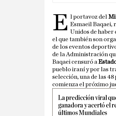
E
l portavoz del
Mi
Esmaeil Baqaei, r
Unidos de haber 
el que también son org
de los eventos deportiv
de la Administración q
Baqaei censuró a
Estad
pueblo iraní y por las t
selección, una de las 4
comienza el próximo juev
La predicción viral q
ganadora y acertó el r
últimos Mundiales