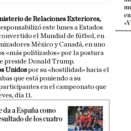
mu
en
nisterio de Relaciones Exteriores,
«V
esponsabilizó este lunes a Estados
convertido el Mundial de fútbol, en
anizadores México y Canadá, en uno
os «más politizados» por la postura
ue preside Donald Trump.
os Unidos
por su «hostilidad» hacia el
rabas que está poniendo a su
8 participantes en el campeonato que
es, día 11.
ue da a España como
esultado de los cuatro