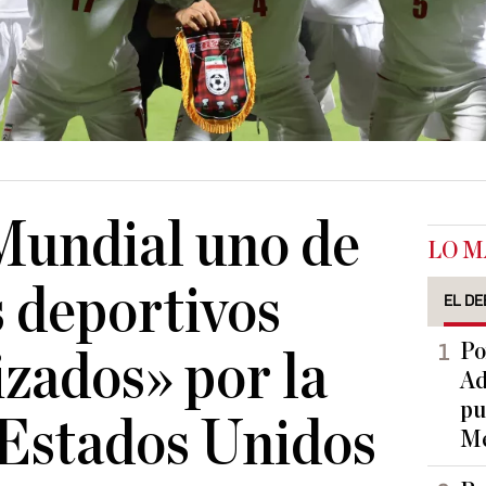
 Mundial uno de
LO M
s deportivos
EL DE
Po
izados» por la
Ad
pu
 Estados Unidos
Me