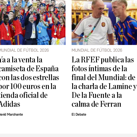
MUNDIAL DE FÚTBOL 2026
MUNDIAL DE FÚTBOL 2026
Ya a la venta la
La RFEF publica las
camiseta de España
fotos íntimas de la
con las dos estrellas
final del Mundial: de
por 100 euros en la
la charla de Lamine y
tienda oficial de
De la Fuente a la
Adidas
calma de Ferran
avid Marchante
El Debate