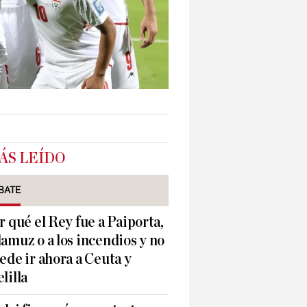
ÁS LEÍDO
BATE
r qué el Rey fue a Paiporta,
amuz o a los incendios y no
ede ir ahora a Ceuta y
lilla