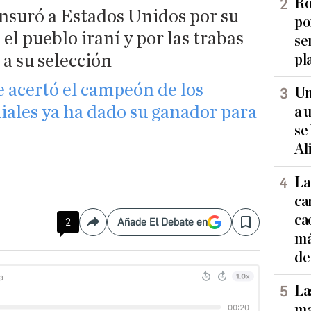
Ro
nsuró a Estados Unidos por su
po
el pueblo iraní y por las trabas
se
a su selección
pl
 acertó el campeón de los
Un
iales ya ha dado su ganador para
a 
se
Al
La
ca
ca
2
Añade El Debate en
Compartir
Save
má
de
La
ma