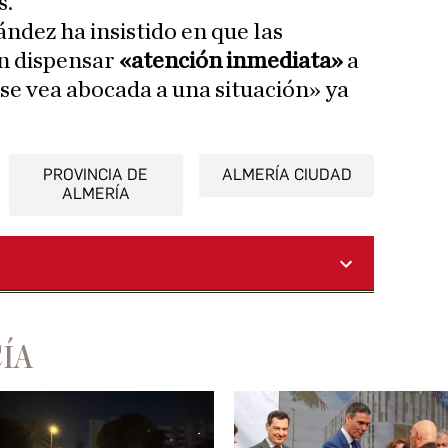
s.
ndez ha insistido en que las
án dispensar
«atención inmediata»
a
se vea abocada a una situación» ya
PROVINCIA DE
ALMERÍA CIUDAD
ALMERÍA
ÍA