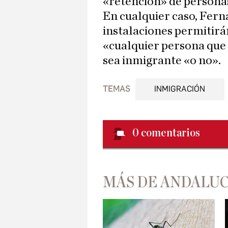
«retención» de persona
En cualquier caso, Ferná
instalaciones permitir
«cualquier persona que 
sea inmigrante «o no».
TEMAS
INMIGRACIÓN
0
comentarios
MÁS DE ANDALUC