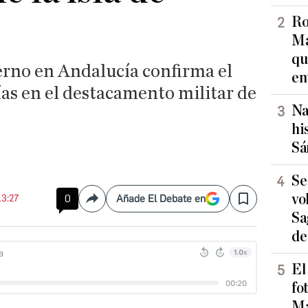
Ro
Ma
qu
erno en Andalucía confirma el
en
días en el destacamento militar de
Na
hi
Sá
Se
vo
13:27
0
Añade El Debate en
Compartir
Save
Sa
de
El
fo
Ma