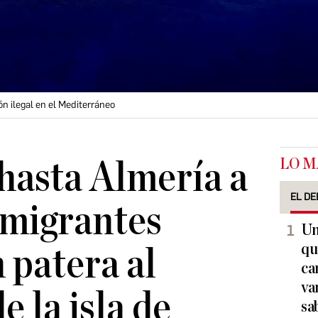
ón ilegal en el Mediterráneo
LO M
hasta Almería a
EL DE
nmigrantes
Un
qu
 patera al
ca
va
e la isla de
sa