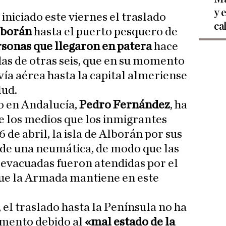
y 
 iniciado este viernes el traslado
ca
Alborán
hasta el puerto pesquero de
rsonas que llegaron en patera
hace
 de otras seis, que en su momento
vía aérea hasta la capital almeriense
lud.
o en Andalucía,
Pedro Fernández
, ha
e los medios que los inmigrantes
 de abril, la isla de Alborán por sus
 de una neumática, de modo que las
 evacuadas fueron atendidas por el
ue la Armada mantiene en este
 el traslado hasta la Península no ha
omento debido al
«mal estado de la