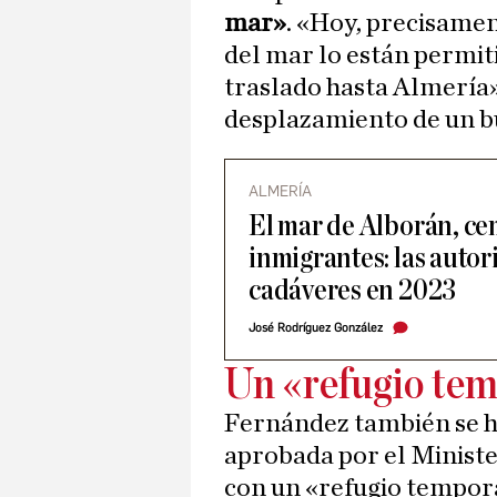
mar»
. «Hoy, precisamen
del mar lo están permiti
traslado hasta Almería»
desplazamiento de un bu
ALMERÍA
El mar de Alborán, ce
inmigrantes: las auto
cadáveres en 2023
José Rodríguez González
Un «refugio te
Fernández también se ha
aprobada por el Minister
con un «refugio tempora