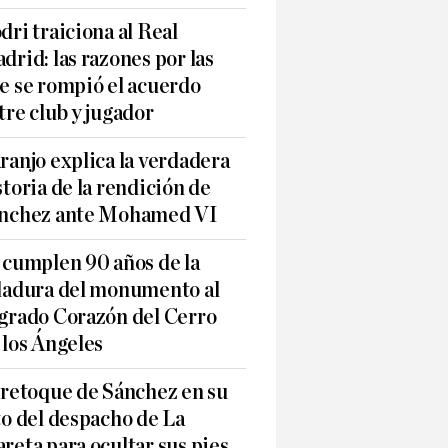
dri traiciona al Real
drid: las razones por las
e se rompió el acuerdo
tre club y jugador
ranjo explica la verdadera
storia de la rendición de
nchez ante Mohamed VI
 cumplen 90 años de la
ladura del monumento al
grado Corazón del Cerro
 los Ángeles
 retoque de Sánchez en su
to del despacho de La
reta para ocultar sus pies