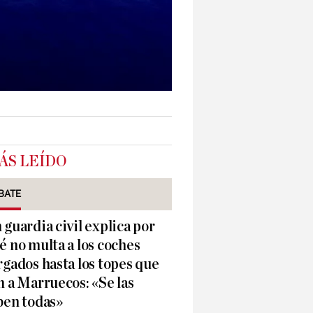
ÁS LEÍDO
BATE
 guardia civil explica por
é no multa a los coches
rgados hasta los topes que
n a Marruecos: «Se las
ben todas»