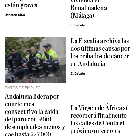
vivienda en
están graves
Benalmádena
(Málaga)
Jonatan Oliva
El Debate
La Fiscalía archiva las
dos últimas causas por
los cribados de cáncer
en Andalucía
El Debate
DATOS DE EMPLEO
Andalucía lidera por
cuarto mes
La Virgen de África sí
consecutivo la caída
recorrerá finalmente
del paro con 9.661
las calles de Ceuta el
desempleados menos y
próximo miércoles
cae hasta 527.000