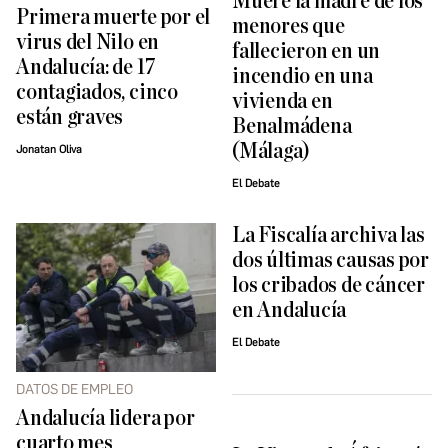
Muere la madre de los
Primera muerte por el
menores que
virus del Nilo en
fallecieron en un
Andalucía: de 17
incendio en una
contagiados, cinco
vivienda en
están graves
Benalmádena
(Málaga)
Jonatan Oliva
El Debate
La Fiscalía archiva las
dos últimas causas por
los cribados de cáncer
en Andalucía
El Debate
DATOS DE EMPLEO
Andalucía lidera por
cuarto mes