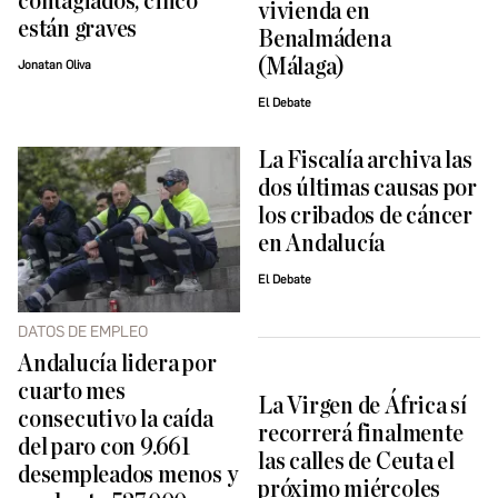
contagiados, cinco
vivienda en
están graves
Benalmádena
(Málaga)
Jonatan Oliva
El Debate
La Fiscalía archiva las
dos últimas causas por
los cribados de cáncer
en Andalucía
El Debate
DATOS DE EMPLEO
Andalucía lidera por
cuarto mes
La Virgen de África sí
consecutivo la caída
recorrerá finalmente
del paro con 9.661
las calles de Ceuta el
desempleados menos y
próximo miércoles