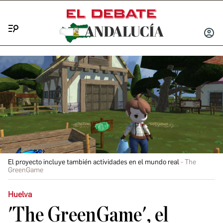
Menú
INICIA
SESIÓ
El proyecto incluye también actividades en el mundo real
The
GreenGame
Huelva
'The GreenGame', el