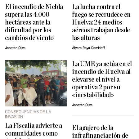
El incendio de Niebla
La lucha contra el
supera las 4.000
fuego se recrudece en
hectáreas ante la
Huelva: 24 medios
dificultad por los
aéreos trabajan desde
cambios de viento
las alturas
Jonatan Oliva
Álvaro Raya-Demidoff
La UME ya actúa en el
incendio de Huelva al
elevarse el nivel a
operativa 2 por su
«inestabilidad»
Jonatan Oliva
CONSECUENCIAS DE LA
INVASIÓN
La Fiscalía advierte a
El agujero de la
comunidades como
infrafinanciación de