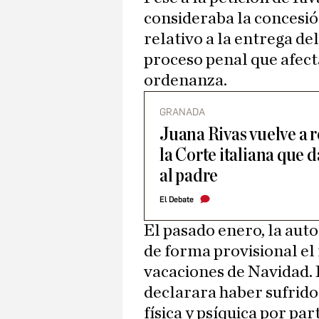
consideraba la concesión
relativo a la entrega d
proceso penal que afect
ordenanza.
GRANADA
Juana Rivas vuelve a r
la Corte italiana que d
al padre
El Debate
El pasado enero, la aut
de forma provisional el r
vacaciones de Navidad. 
declarara haber sufrid
física y psíquica por pa