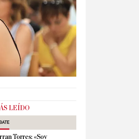
ÁS LEÍDO
BATE
rran Torres: «Soy