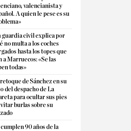
lenciano, valencianista y
pañol. A quien le pese es su
oblema»
 guardia civil explica por
é no multa a los coches
rgados hasta los topes que
n a Marruecos: «Se las
ben todas»
 retoque de Sánchez en su
to del despacho de La
reta para ocultar sus pies
evitar burlas sobre su
lzado
 cumplen 90 años de la