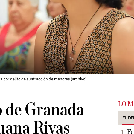
ra por delito de sustracción de menores (archivo)
LO M
o de Granada
EL DE
uana Rivas
Fe