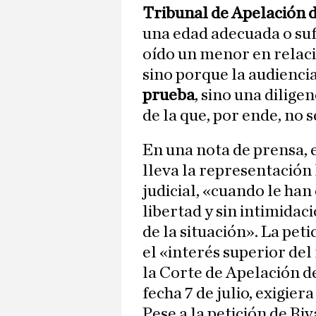
Tribunal de Apelación d
una edad adecuada o suf
oído un menor en relaci
sino porque la audienc
prueba
, sino una dilige
de la que, por ende, no 
En una nota de prensa, 
lleva la representación 
judicial, «cuando le ha
libertad y sin intimida
de la situación». La pet
el «interés superior de
la Corte de Apelación d
fecha 7 de julio, exigie
Pese a la petición de Riv