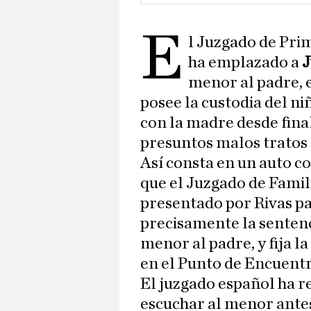
E
l Juzgado de Pri
ha emplazado a
J
menor al padre, e
posee la custodia del n
con la madre desde fina
presuntos malos tratos 
Así consta en un auto co
que el Juzgado de Famil
presentado por Rivas p
precisamente la sentenci
menor al padre, y fija l
en el Punto de Encuent
El juzgado español ha r
escuchar al menor antes