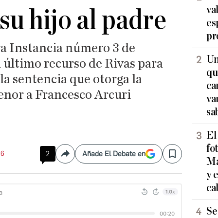
va
su hijo al padre
es
pr
a Instancia número 3 de
Un
 último recurso de Rivas para
qu
la sentencia que otorga la
ca
enor a Francesco Arcuri
va
sa
El
fo
56
2
Añade El Debate en
Compartir
Save
Ma
y 
ca
Se