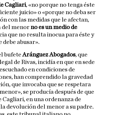
e Cagliari
, «no porque no tenga éste
iciente juicio» o «porque no deba ser
ón con las medidas que le afectan,
ia del menor
no es un medio de
ncia que no resulta inocua para éste y
se debe abusar».
el bufete
Aránguez Abogados
, que
legal de Rivas, incidía en que en sede
n escuchado en condiciones de
ciones, han comprendido la gravedad
ición, que invocaba que se respetara
l menor», se producía después de que
e Cagliari, en una ordenanza de
ra la devolución del menor a su padre.
as, este tribunal italiano no