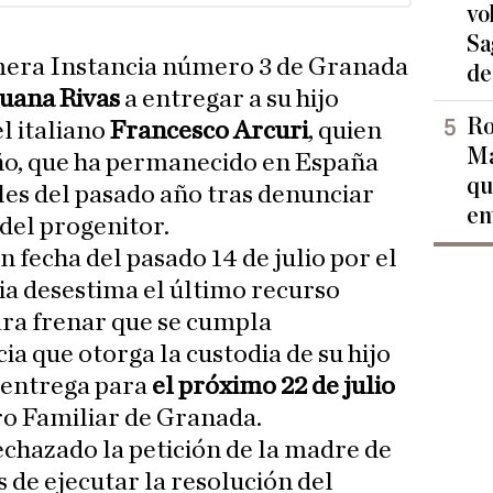
vo
Sa
mera Instancia número 3 de Granada
de
uana Rivas
a entregar a su hijo
Ro
l italiano
Francesco Arcuri
, quien
Ma
iño, que ha permanecido en España
qu
les del pasado año tras denunciar
en
del progenitor.
n fecha del pasado 14 de julio por el
ia desestima el último recurso
ara frenar que se cumpla
a que otorga la custodia de su hijo
a entrega para
el próximo 22 de julio
ro Familiar de Granada.
echazado la petición de la madre de
 de ejecutar la resolución del