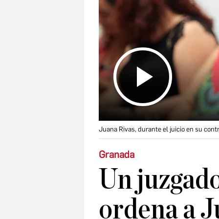
Juana Rivas, durante el juicio en su cont
Granada
Un juzgad
ordena a J