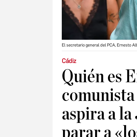
El secretario general del PCA, Ernesto Al
Cádiz
Quién es E
comunista 
aspira a la
parar a «lo