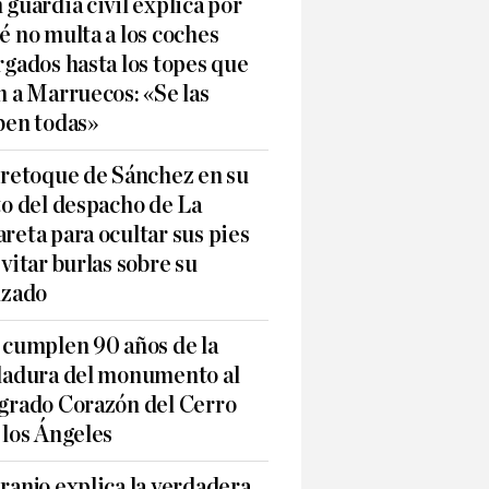
 guardia civil explica por
é no multa a los coches
rgados hasta los topes que
n a Marruecos: «Se las
ben todas»
 retoque de Sánchez en su
to del despacho de La
reta para ocultar sus pies
evitar burlas sobre su
lzado
 cumplen 90 años de la
ladura del monumento al
grado Corazón del Cerro
 los Ángeles
ranjo explica la verdadera