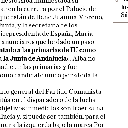
Ernesto Alba manifestaba su
hi
ar en la carrera por el Palacio de
Sá
que están de lleno Juanma Moreno,
unta, y la secretaria de los
 vicepresidenta de España, María
 anunciaros que he dado un paso
ntado a las primarias de IU como
a la Junta de Andalucía
». Alba no
adie en las primarias y fue
omo candidato único por «toda la
ario general del Partido Comunista
túa en el disparadero de la lucha
 objetivos inmediatos son traer «una
ucía y, si puede ser también, para el
onar a la izquierda bajo la marca Por