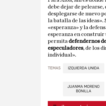
Para Alba, ahí es donde 
debe dejar de pelearse, 
desplegarse de nuevo po
la batalla de las ideas».
«esperanza» y la defen
esperanza en construir 
permita
defendernos de
especuladores
, de los 
individual».
TEMAS
IZQUIERDA UNIDA
JUANMA MORENO
BONILLA