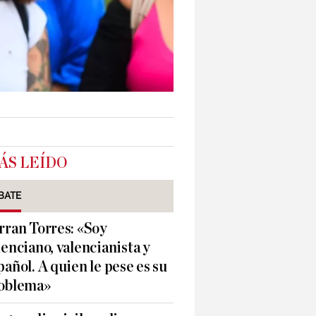
ÁS LEÍDO
BATE
rran Torres: «Soy
lenciano, valencianista y
pañol. A quien le pese es su
oblema»