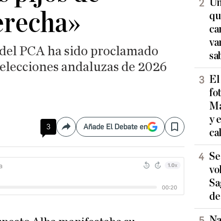
Un
erecha»
qu
ca
va
l del PCA ha sido proclamado
sa
 elecciones andaluzas de 2026
El
fo
Ma
y 
3
Añade El Debate en
Compartir
Save
ca
Se
vo
Sa
de
Na