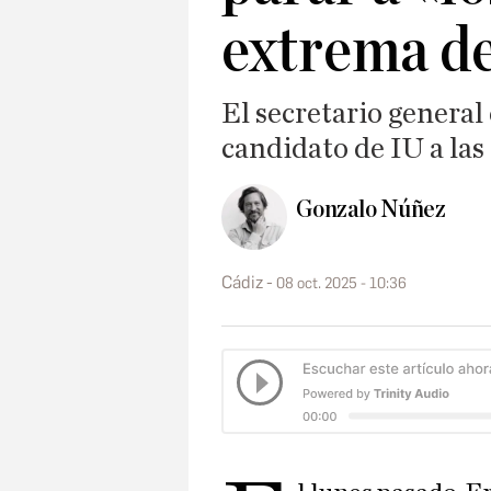
extrema d
El secretario genera
candidato de IU a las
Gonzalo Núñez
Cádiz
08 oct. 2025 - 10:36