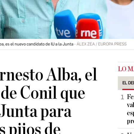
ba, es el nuevo candidato de IU a la Junta
ÁLEX ZEA / EUROPA PRESS
LO M
rnesto Alba, el
EL DE
de Conil que
Fe
va
 Junta para
es
pr
s pijos de