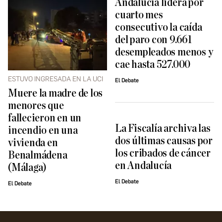
Andalucía lidera por
cuarto mes
consecutivo la caída
del paro con 9.661
desempleados menos y
cae hasta 527.000
ESTUVO INGRESADA EN LA UCI
El Debate
Muere la madre de los
menores que
fallecieron en un
La Fiscalía archiva las
incendio en una
dos últimas causas por
vivienda en
los cribados de cáncer
Benalmádena
en Andalucía
(Málaga)
El Debate
El Debate