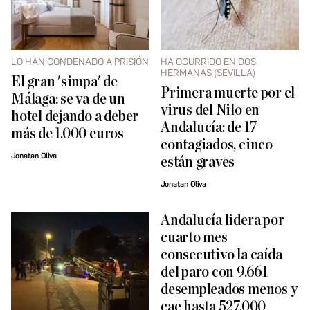
LO HAN CONDENADO A PRISIÓN
HA OCURRIDO EN DOS
HERMANAS (SEVILLA)
El gran 'simpa' de
Primera muerte por el
Málaga: se va de un
virus del Nilo en
hotel dejando a deber
Andalucía: de 17
más de 1.000 euros
contagiados, cinco
Jonatan Oliva
están graves
Jonatan Oliva
Andalucía lidera por
cuarto mes
consecutivo la caída
del paro con 9.661
desempleados menos y
cae hasta 527.000