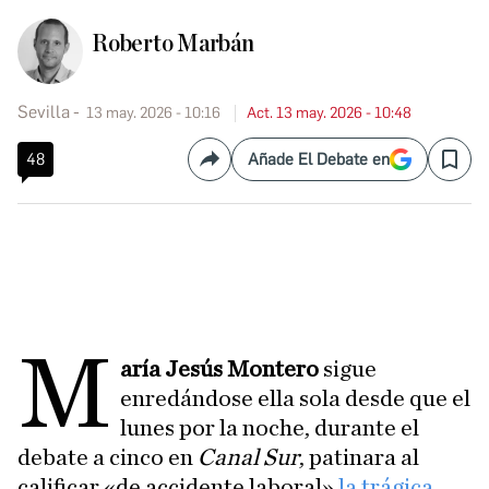
Roberto Marbán
Sevilla
13 may. 2026 - 10:16
Act. 13 may. 2026 - 10:48
48
Añade El Debate en
Compartir
Save
M
aría Jesús Montero
sigue
enredándose ella sola desde que el
lunes por la noche, durante el
debate a cinco en
Canal Sur
, patinara al
calificar «de accidente laboral»
la trágica