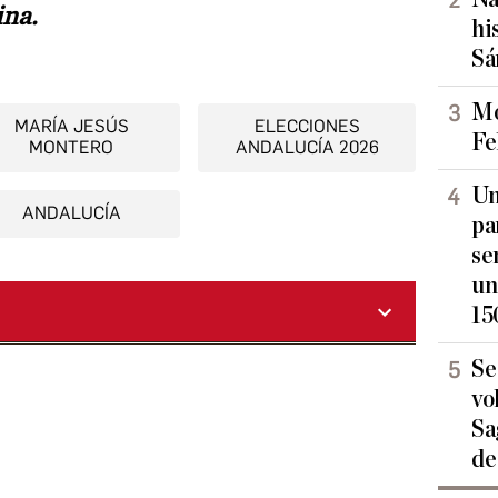
ina.
hi
Sá
Mo
MARÍA JESÚS
ELECCIONES
Fe
MONTERO
ANDALUCÍA 2026
Un
ANDALUCÍA
pa
se
un
15
Se
vo
Sa
de