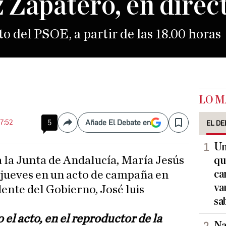
 Zapatero, en direc
to del PSOE, a partir de las 18.00 horas
LO M
17:52
5
Añade El Debate en
EL DE
Compartir
Save
Un
qu
ca
 jueves en un acto de campaña en
va
dente del Gobierno, José luis
sa
 el acto, en el reproductor de la
Na