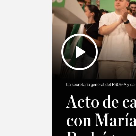
La secretaria general del PSOE-A y can
Acto de c
con María