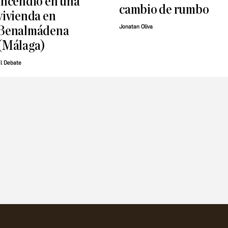
incendio en una
cambio de rumbo
vivienda en
Jonatan Oliva
Benalmádena
(Málaga)
l Debate