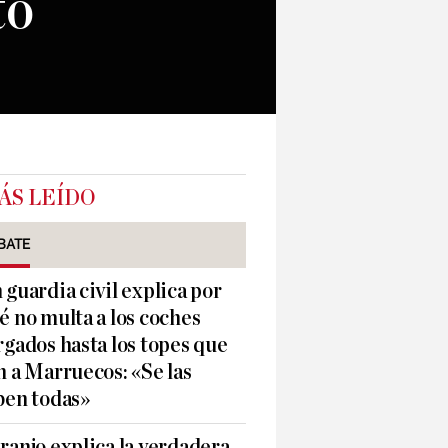
to
ÁS LEÍDO
BATE
 guardia civil explica por
é no multa a los coches
rgados hasta los topes que
n a Marruecos: «Se las
ben todas»
ranjo explica la verdadera