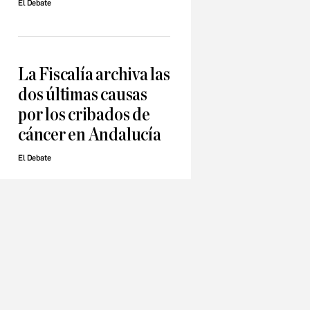
El Debate
La Fiscalía archiva las
dos últimas causas
por los cribados de
cáncer en Andalucía
El Debate