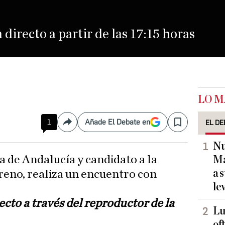
 directo a partir de las 17:15 horas
LO M
1
Añade El Debate en
EL DE
Compartir
Save
Nu
Ma
a 
eno, realiza un encuentro con
le
ecto a través del reproductor de la
Lu
of