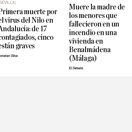
(SEVILLA)
Muere la madre de
Primera muerte por
los menores que
el virus del Nilo en
fallecieron en un
Andalucía: de 17
incendio en una
contagiados, cinco
vivienda en
están graves
Benalmádena
onatan Oliva
(Málaga)
El Debate