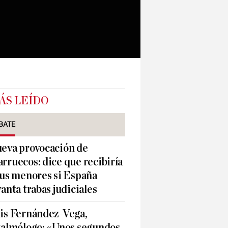
ÁS LEÍDO
BATE
eva provocación de
rruecos: dice que recibiría
sus menores si España
vanta trabas judiciales
is Fernández-Vega,
talmólogo: «Unos segundos