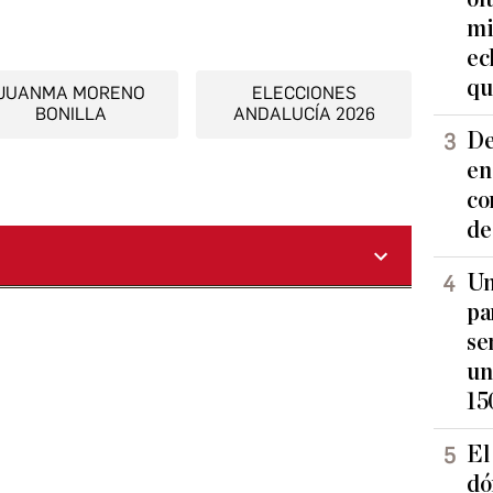
mi
ec
qu
JUANMA MORENO
ELECCIONES
BONILLA
ANDALUCÍA 2026
De
en
co
de
Un
pa
se
un
15
El
dó