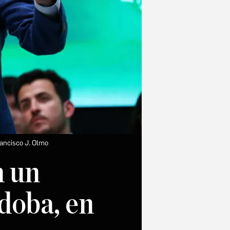
ancisco J. Olmo
n un
doba, en