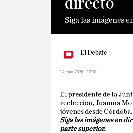
directo
Siga las imágenes en
El Debate
14 may. 2026 - 17:00
El presidente de la Junta de Andalucía y candidato a la
reelección, Juanma Mor
jóvenes desde Córdoba.
Siga las imágenes en dir
parte superior.