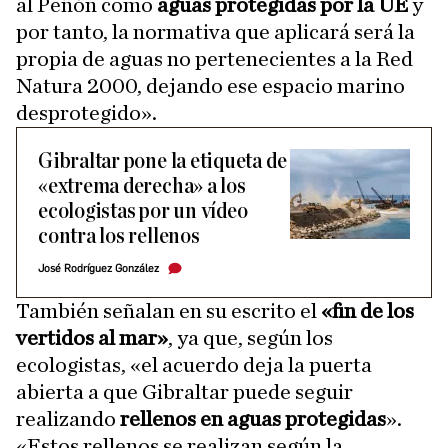
al Peñón como
aguas protegidas por la UE
y
por tanto, la normativa que aplicará será la
propia de aguas no pertenecientes a la Red
Natura 2000, dejando ese espacio marino
desprotegido».
Gibraltar pone la etiqueta de
«extrema derecha» a los
ecologistas por un vídeo
contra los rellenos
José Rodríguez González
También señalan en su escrito el
«fin de los
vertidos al mar»
, ya que, según los
ecologistas, «el acuerdo deja la puerta
abierta a que Gibraltar puede seguir
realizando
rellenos en aguas protegidas
».
«Estos rellenos se realizan según la