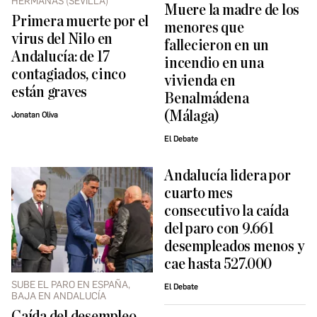
HERMANAS (SEVILLA)
Muere la madre de los
Primera muerte por el
menores que
virus del Nilo en
fallecieron en un
Andalucía: de 17
incendio en una
contagiados, cinco
vivienda en
están graves
Benalmádena
(Málaga)
Jonatan Oliva
El Debate
Andalucía lidera por
cuarto mes
consecutivo la caída
del paro con 9.661
desempleados menos y
cae hasta 527.000
SUBE EL PARO EN ESPAÑA,
El Debate
BAJA EN ANDALUCÍA
Caída del desempleo