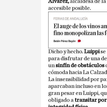
Álvarez,
alcaldesa de la
accesible posible.
FERIAS DE ANDALUCÍA
El auge de los vinos a
fino monopolizan las f
Belén Pérez Bayón
Dicho y hecho.
Luippi
se
para disfrutar de una d
un
sinfín de obstáculos
q
cómoda hacia La Calzada
La insensibilidad por p
aparcaban incluso en lo
gran pesar en Luippi, qu
obligado a
transitar por
integridad física.