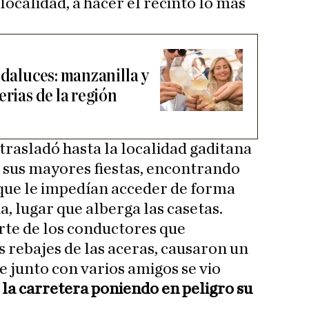
 localidad,
a hacer el recinto lo más
ndaluces: manzanilla y
erias de la región
 trasladó hasta la localidad gaditana
e sus mayores fiestas, encontrando
ue le impedían acceder de forma
, lugar que alberga las casetas.
arte de los conductores que
s rebajes de las aceras, causaron un
e junto con varios amigos se vio
 la carretera poniendo en peligro su