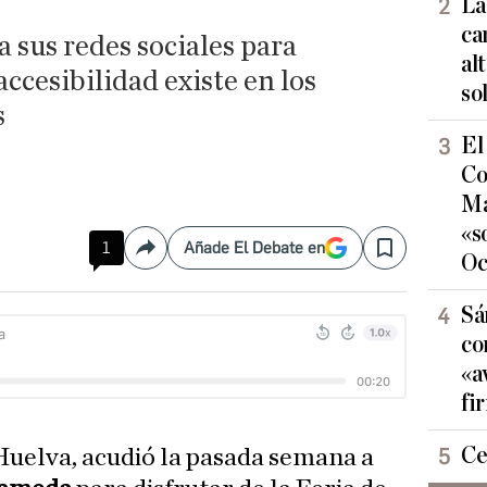
La
ca
 sus redes sociales para
al
accesibilidad existe en los
so
s
El
Co
Ma
«s
1
Añade El Debate en
Compartir
Save
Oc
Sá
co
«a
fi
Ce
 Huelva, acudió la pasada semana a