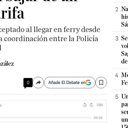
rifa
Na
hi
Sá
ceptado al llegar en ferry desde
a coordinación entre la Policía
Se
vo
l
Sa
de
zález
Mo
Fe
0
Añade El Debate en
Compartir
Save
Un
pa
se
un
15