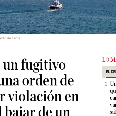
erto de Tarifa
LO M
 un fugitivo
EL DE
una orden de
Un
qu
r violación en
ca
va
l bajar de un
sa