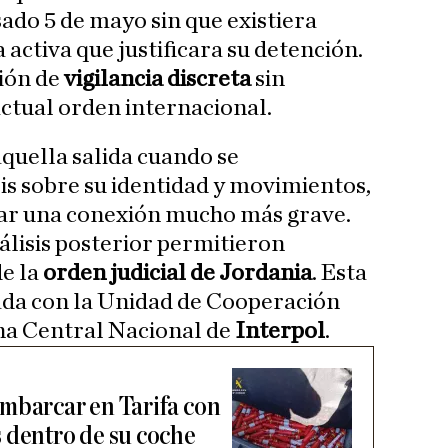
ado 5 de mayo sin que existiera
activa que justificara su detención.
ión de
vigilancia discreta
sin
actual orden internacional.
quella salida cuando se
sis sobre su identidad y movimientos,
par una conexión mucho más grave.
nálisis posterior permitieron
de la
orden judicial de Jordania
. Esta
ada con la Unidad de Cooperación
ina Central Nacional de
Interpol
.
mbarcar en Tarifa con
 dentro de su coche