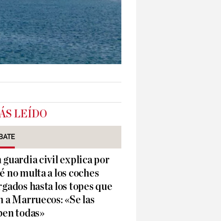
ÁS LEÍDO
BATE
 guardia civil explica por
é no multa a los coches
rgados hasta los topes que
n a Marruecos: «Se las
ben todas»