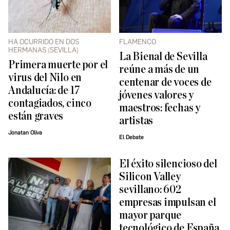
HA OCURRIDO EN DOS
FLAMENCO
HERMANAS (SEVILLA)
La Bienal de Sevilla
Primera muerte por el
reúne a más de un
virus del Nilo en
centenar de voces de
Andalucía: de 17
jóvenes valores y
contagiados, cinco
maestros: fechas y
están graves
artistas
Jonatan Oliva
El Debate
El éxito silencioso del
Silicon Valley
sevillano: 602
empresas impulsan el
mayor parque
tecnológico de España