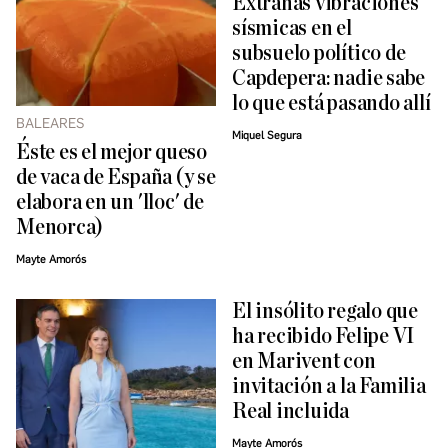
Extrañas vibraciones
sísmicas en el
subsuelo político de
Capdepera: nadie sabe
lo que está pasando allí
BALEARES
Miquel Segura
Éste es el mejor queso
de vaca de España (y se
elabora en un 'lloc' de
Menorca)
Mayte Amorós
El insólito regalo que
ha recibido Felipe VI
en Marivent con
invitación a la Familia
Real incluida
Mayte Amorós