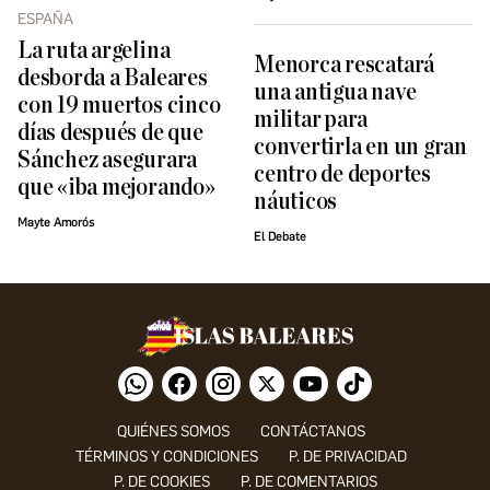
ESPAÑA
La ruta argelina
Menorca rescatará
desborda a Baleares
una antigua nave
con 19 muertos cinco
militar para
días después de que
convertirla en un gran
Sánchez asegurara
centro de deportes
que «iba mejorando»
náuticos
Mayte Amorós
El Debate
QUIÉNES SOMOS
CONTÁCTANOS
TÉRMINOS Y CONDICIONES
P. DE PRIVACIDAD
P. DE COOKIES
P. DE COMENTARIOS