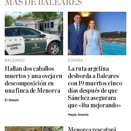
MÁS DE BALEARES
BALEARES
ESPAÑA
Hallan dos caballos
La ruta argelina
muertos y una oveja en
desborda a Baleares
descomposición en
con 19 muertos cinco
una finca de Menorca
días después de que
Sánchez asegurara
El Debate
que «iba mejorando»
Mayte Amorós
Menorca rescatará