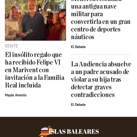
una antigua nave
militar para
convertirla en un gran
centro de deportes
náuticos
GENTE
El Debate
El insólito regalo que
ha recibido Felipe VI
La Audiencia absuelve
en Marivent con
a un padre acusado de
invitación a la Familia
violar a su hija tras
Real incluida
detectar graves
contradicciones
Mayte Amorós
El Debate