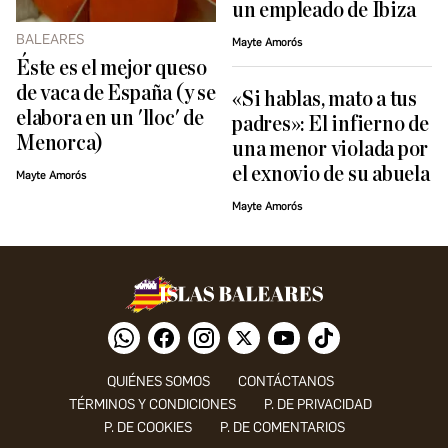
un empleado de Ibiza
BALEARES
Mayte Amorós
Éste es el mejor queso
de vaca de España (y se
«Si hablas, mato a tus
elabora en un 'lloc' de
padres»: El infierno de
Menorca)
una menor violada por
el exnovio de su abuela
Mayte Amorós
Mayte Amorós
QUIÉNES SOMOS
CONTÁCTANOS
TÉRMINOS Y CONDICIONES
P. DE PRIVACIDAD
P. DE COOKIES
P. DE COMENTARIOS