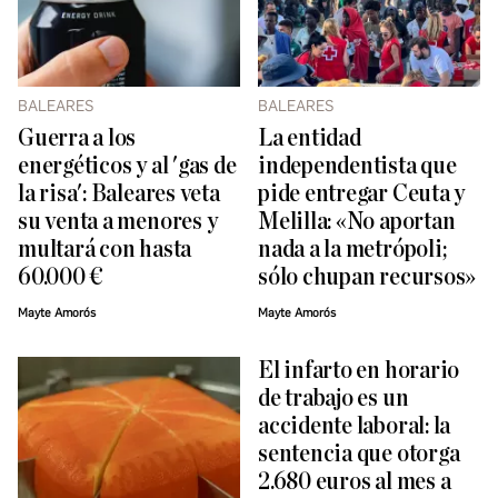
BALEARES
BALEARES
Guerra a los
La entidad
energéticos y al 'gas de
independentista que
la risa': Baleares veta
pide entregar Ceuta y
su venta a menores y
Melilla: «No aportan
multará con hasta
nada a la metrópoli;
60.000 €
sólo chupan recursos»
Mayte Amorós
Mayte Amorós
El infarto en horario
de trabajo es un
accidente laboral: la
sentencia que otorga
2.680 euros al mes a