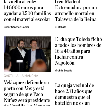
la vuelta al cole:
tren Madrid-
140.000 euros para
Extremadura por un
ayudar a 1.500 familias
atropello mortal en
con el material escolar
Talavera de la Reina
César Sánchez Gómez
El Debate
El día que Toledo fichó
a todos los hombres de
16 a 40 años para
luchar contra
Napoleón
Virginia Seseña
CASTILLA-LA MANCHA
Velázquez defiende su
La queja vecinal de
pacto con Vox y está
hace 233 años que
seguro de que Paco
demuestra que el
Núñez será presidente
botellón no es un