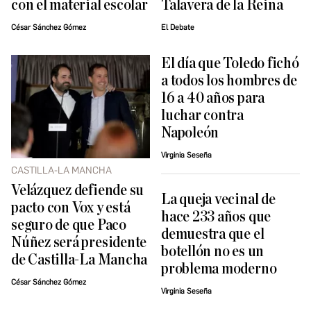
con el material escolar
Talavera de la Reina
César Sánchez Gómez
El Debate
El día que Toledo fichó
a todos los hombres de
16 a 40 años para
luchar contra
Napoleón
Virginia Seseña
CASTILLA-LA MANCHA
Velázquez defiende su
La queja vecinal de
pacto con Vox y está
hace 233 años que
seguro de que Paco
demuestra que el
Núñez será presidente
botellón no es un
de Castilla-La Mancha
problema moderno
César Sánchez Gómez
Virginia Seseña