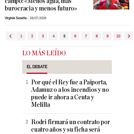
campo: «Menos agua, más
burocracia y menos futuro»
Virginia Seseña
28/07/2026
1
2
3
4
5
6
7
8
9
10
LO MÁS LEÍDO
EL DEBATE
Por qué el Rey fue a Paiporta,
Adamuz o a los incendios y no
puede ir ahora a Ceuta y
Melilla
Rodri firmará un contrato por
cuatro años y su ficha será