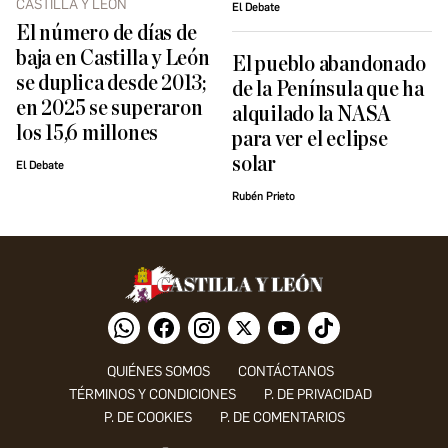
CASTILLA Y LEÓN
El Debate
El número de días de
baja en Castilla y León
El pueblo abandonado
se duplica desde 2013;
de la Península que ha
en 2025 se superaron
alquilado la NASA
los 15,6 millones
para ver el eclipse
solar
El Debate
Rubén Prieto
QUIÉNES SOMOS
CONTÁCTANOS
TÉRMINOS Y CONDICIONES
P. DE PRIVACIDAD
P. DE COOKIES
P. DE COMENTARIOS