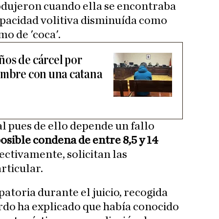
rodujeron cuando ella se encontraba
apacidad volitiva disminuída como
o de 'coca'.
os de cárcel por
ombre con una catana
al pues de ello depende un fallo
osible condena de entre 8,5 y 14
ectivamente, solicitan las
rticular.
atoria durante el juicio, recogida
rdo ha explicado que había conocido