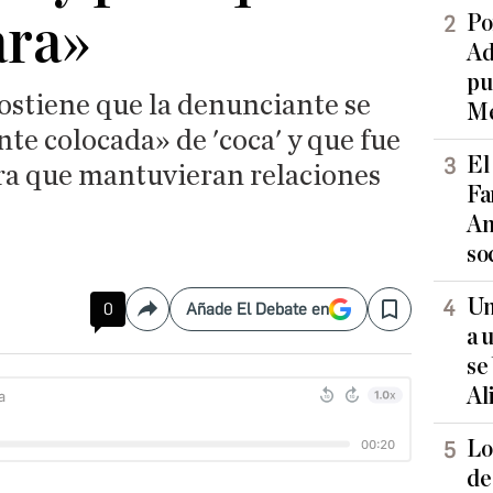
ara»
Po
Ad
pu
ostiene que la denunciante se
Me
te colocada» de 'coca' y que fue
El
para que mantuvieran relaciones
Fa
An
so
Un
0
Añade El Debate en
Compartir
Save
a 
se
Al
Lo
de