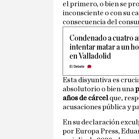
el primero, o bien se p
inconsciente o con su c
consecuencia del consum
Condenado a cuatro añ
intentar matar a un h
en Valladolid
El Debate
Esta disyuntiva es cruci
absolutorio o bien una
p
años de cárcel
que, resp
acusaciones pública y pa
En su declaración exculp
por Europa Press, Edua