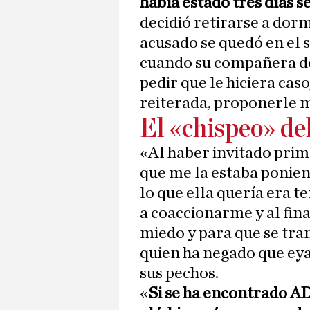
había estado tres días 
decidió retirarse a dorm
acusado se quedó en el s
cuando su compañera de
pedir que le hiciera cas
reiterada, proponerle 
El «chispeo» de
«Al haber invitado prim
que me la estaba ponien
lo que ella quería era 
a coaccionarme y al fina
miedo y para que se tran
quien ha negado que eya
sus pechos.
«
Si se ha encontrado AD