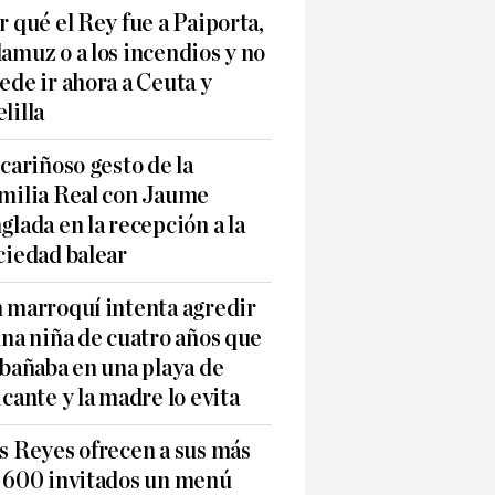
r qué el Rey fue a Paiporta,
amuz o a los incendios y no
ede ir ahora a Ceuta y
lilla
 cariñoso gesto de la
milia Real con Jaume
glada en la recepción a la
ciedad balear
 marroquí intenta agredir
una niña de cuatro años que
 bañaba en una playa de
icante y la madre lo evita
s Reyes ofrecen a sus más
 600 invitados un menú