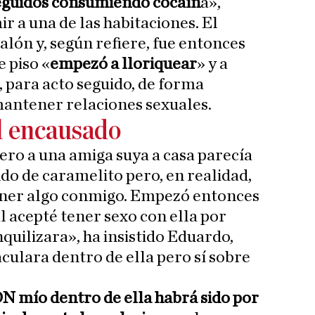
seguidos consumiendo cocaín
a»,
ir a una de las habitaciones. El
alón y, según refiere, fue entonces
 piso «
empezó a lloriquear
» y a
o, para acto seguido, de forma
mantener relaciones sexuales.
l encausado
ero a una amiga suya a casa parecía
do de caramelito pero, en realidad,
tener algo conmigo. Empezó entonces
l acepté tener sexo con ella por
quilizara», ha insistido Eduardo,
culara dentro de ella pero sí sobre
N mío dentro de ella habrá sido por