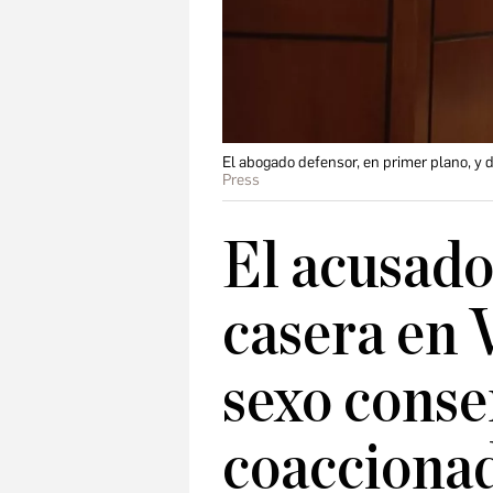
El abogado defensor, en primer plano, y d
Press
El acusado 
casera en 
sexo consen
coaccionad