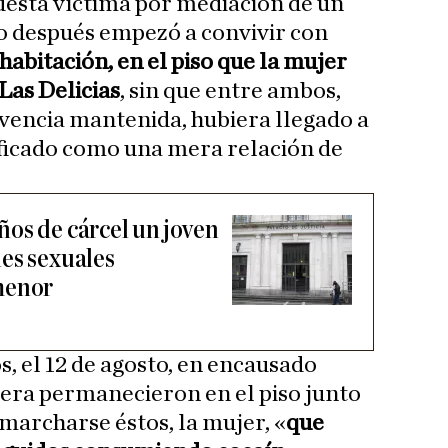
puesta víctima por mediación de un
o después empezó a convivir con
 habitación, en el piso que la mujer
Las Delicias
, sin que entre ambos,
vencia mantenida, hubiera llegado a
ificado como una mera relación de
os de cárcel un joven
es sexuales
menor
s, el 12 de agosto, en encausado
sera permanecieron en el piso junto
 marcharse éstos, la mujer, «
que