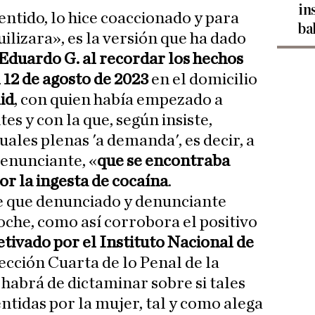
in
entido, lo hice coaccionado y para
ba
ilizara», es la versión que ha dado
Eduardo G. al recordar los hechos
 12 de agosto de 2023
en el domicilio
id
, con quien había empezado a
es y con la que, según insiste,
ales plenas 'a demanda', es decir, a
denunciante, «
que se encontraba
r la ingesta de cocaína
.
de que denunciado y denunciante
oche, como así corrobora el positivo
ivado por el Instituto Nacional de
ección Cuarta de lo Penal de la
 habrá de dictaminar sobre si tales
ntidas por la mujer, tal y como alega