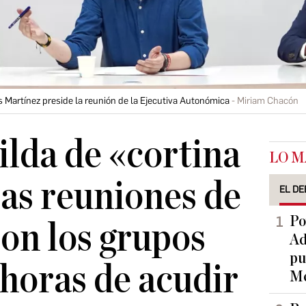
s Martínez preside la reunión de la Ejecutiva Autonómica
Miriam Chacón
ilda de «cortina
LO M
as reuniones de
EL DE
Po
on los grupos
Ad
pu
 horas de acudir
Me