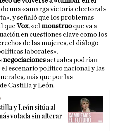
eco de volverse a «tumbar en el
ado una «amarga victoria electoral»
ota», y señaló que los problemas
al que
Vox
, «el
monstruo
que va a
tuación en cuestiones clave como los
erechos de las mujeres, el diálogo
políticas laborales».
s
negociaciones
actuales podrían
el escenario político nacional y las
nerales, más que por las
de Castilla y León.
6
tilla y León sitúa al
ás votada sin alterar