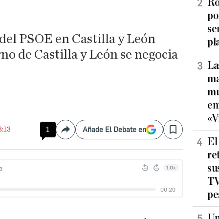
Ro
po
se
 del PSOE en Castilla y León
pl
no de Castilla y León se negocia
La
ma
mu
en
«V
3:13
1
Añade El Debate en
Compartir
Save
El
re
su
TV
pe
Un