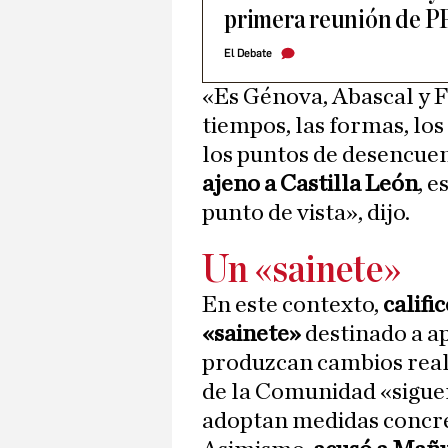
primera reunión de PP
El Debate
«Es Génova, Abascal y F
tiempos, las formas, los
los puntos de desencue
ajeno a Castilla León
, 
punto de vista», dijo.
Un «sainete»
En este contexto,
califi
«sainete»
destinado a a
produzcan cambios reale
de la Comunidad «sigue
adoptan medidas concret