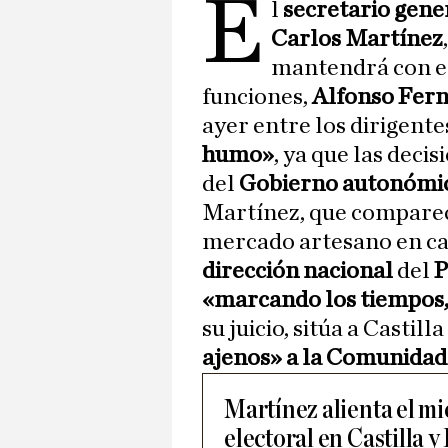
E
l
secretario gene
Carlos Martínez
mantendrá con el
funciones,
Alfonso Fer
ayer entre los dirigente
humo»
, ya que las deci
del
Gobierno autonómic
Martínez, que compareci
mercado artesano en cal
dirección nacional
del
P
«marcando los tiempos, 
su juicio, sitúa a Casti
ajenos» a la Comunidad
Martínez alienta el mi
electoral en Castilla y