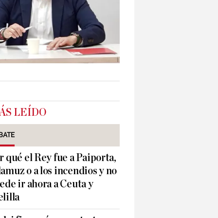
ÁS LEÍDO
BATE
r qué el Rey fue a Paiporta,
amuz o a los incendios y no
ede ir ahora a Ceuta y
lilla