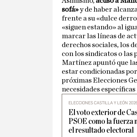
Asimismo,
acusó a Mañu
sofá»
y de haber alcanz
frente a su «dulce derr
«siguen estando» al igu
marcar las líneas de ac
derechos sociales, los d
con los sindicatos o las 
Martínez apuntó que la
estar condicionadas por 
próximas Elecciones Ge
necesidades específicas 
ELECCIONES CASTILLA Y LEÓN 202
El voto exterior de Cas
PSOE como la fuerza m
el resultado electoral