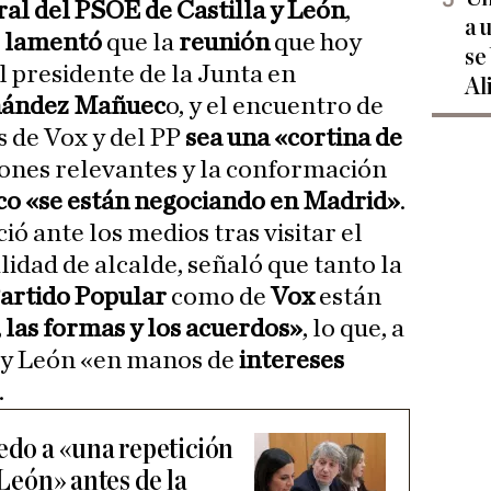
ral del PSOE de Castilla y León
,
a 
,
lamentó
que la
reunión
que hoy
se
 presidente de la Junta en
Al
nández Mañuec
o, y el encuentro de
s de Vox y del PP
sea una «cortina de
siones relevantes y la conformación
o «se están negociando en Madrid»
.
ó ante los medios tras visitar el
idad de alcalde, señaló que tanto la
artido Popular
como de
Vox
están
las formas y los acuerdos»
, lo que, a
lla y León «en manos de
intereses
.
edo a «una repetición
 León» antes de la