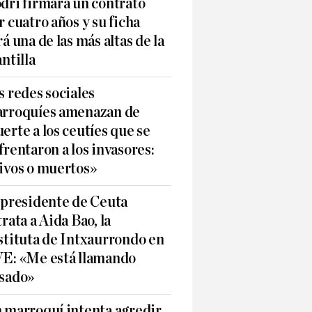
dri firmará un contrato
r cuatro años y su ficha
rá una de las más altas de la
antilla
s redes sociales
rroquíes amenazan de
erte a los ceutíes que se
frentaron a los invasores:
ivos o muertos»
 presidente de Ceuta
trata a Aida Bao, la
stituta de Intxaurrondo en
E: «Me está llamando
sado»
 marroquí intenta agredir