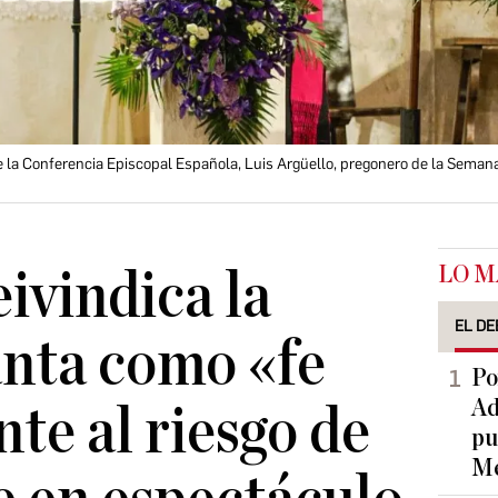
de la Conferencia Episcopal Española, Luis Argüello, pregonero de la Seman
LO M
ivindica la
EL DE
nta como «fe
Po
Ad
nte al riesgo de
pu
Me