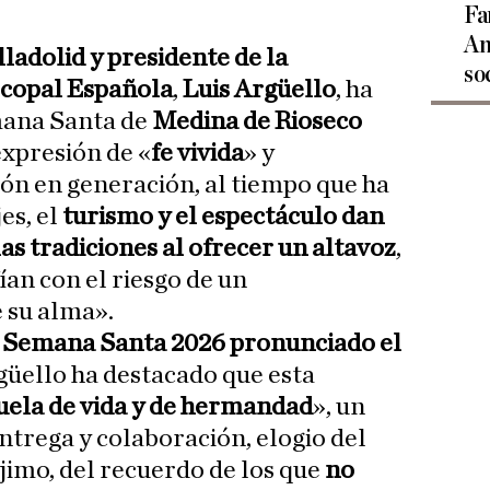
Fa
An
ladolid y presidente de la
so
scopal Española
,
Luis Argüello
, ha
mana Santa de
Medina de Rioseco
xpresión de «
fe vivida
» y
ón en generación, al tiempo que ha
es, el
turismo y el espectáculo dan
as tradiciones al ofrecer un altavoz
,
ían con el riesgo de un
 su alma».
a Semana Santa 2026 pronunciado el
rgüello ha destacado que esta
uela de vida y de hermandad
», un
entrega y colaboración, elogio del
jimo, del recuerdo de los que
no