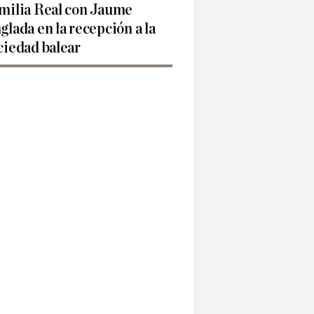
milia Real con Jaume
glada en la recepción a la
ciedad balear