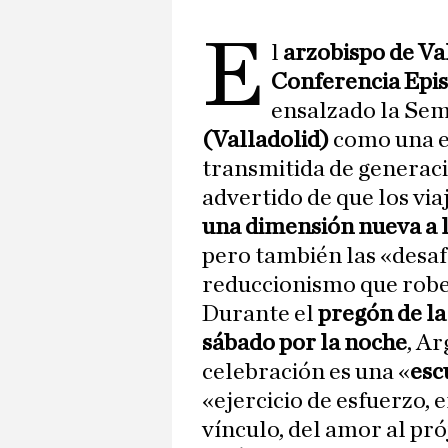
E
l
arzobispo de Val
Conferencia Epi
ensalzado la Se
(Valladolid)
como una e
transmitida de generaci
advertido de que los viaj
una dimensión nueva a l
pero también las «desaf
reduccionismo que robe
Durante el
pregón de l
sábado por la noche
, A
celebración es una «
esc
«ejercicio de esfuerzo, 
vínculo, del amor al pró