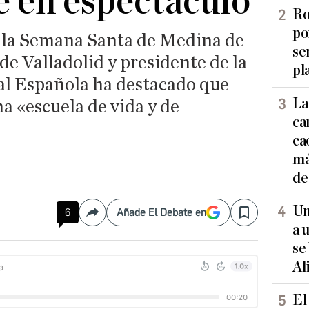
e en espectáculo
Ro
po
 la Semana Santa de Medina de
se
 de Valladolid y presidente de la
pl
l Española ha destacado que
La
na «escuela de vida y de
ca
ca
má
de
Un
6
Añade El Debate en
Compartir
Save
a 
se
Al
El